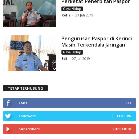
Perketat Penerbitan Paspor
Gaya Hidup
Rolis
-
31 Juli 2019
Pengurusan Paspor di Kerinci
Masih Terkendala Jaringan
Gaya Hidup
Edi
-
07 Juli 2019
TETAP TERHUBUNG
Fans
LIKE
Followers
FOLLOW
Subscribers
SUBSCRIBE