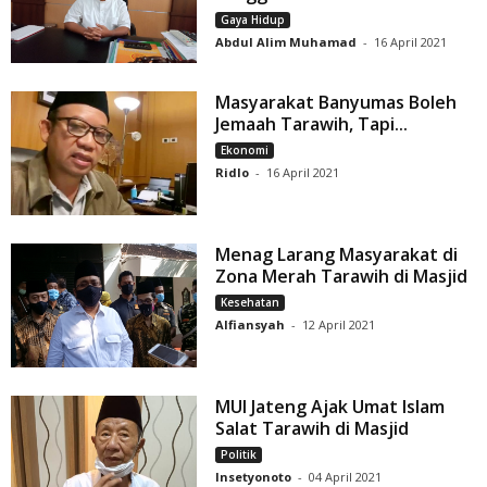
Gaya Hidup
Abdul Alim Muhamad
-
16 April 2021
Masyarakat Banyumas Boleh
Jemaah Tarawih, Tapi...
Ekonomi
Ridlo
-
16 April 2021
Menag Larang Masyarakat di
Zona Merah Tarawih di Masjid
Kesehatan
Alfiansyah
-
12 April 2021
MUI Jateng Ajak Umat Islam
Salat Tarawih di Masjid
Politik
Insetyonoto
-
04 April 2021