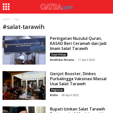
Home
Tags
#
salat-tarawih
Peringatan Nuzulul Quran,
KASAD Beri Ceramah dan Jadi
Imam Salat Tarawih
Gaya Hidup
Andhika Dinata
-
11 April 2023
Genjot Booster, Dinkes
Purbalingga Vaksinasi Massal
Usai Salat Tarawih
Regional
Ridlo
-
08 April 2022
Bupati Izinkan Salat Tarawih