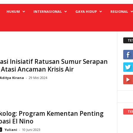
HUKUM
INTERNASIONAL
GAYA HIDUP
REGIONAL
TE
asi Inisiatif Ratusan Sumur Serapan
Atasi Ancaman Krisis Air
Aditya Kirana
-
29 Mei 2024
TE
kolog: Program Kementan Penting
pasi El Nino
n
Yuliani
-
10 Juni 2023