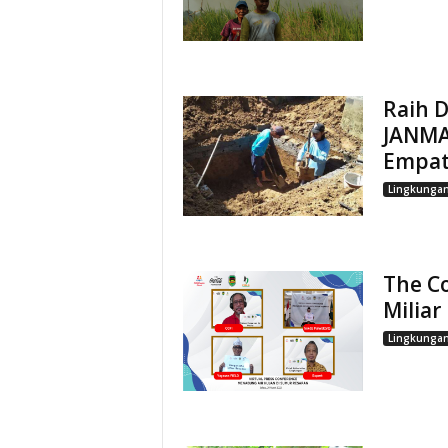
Raih D
JANMA
Empat
Lingkunga
The Co
Miliar
Lingkunga