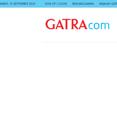
KAMIS, 19 SEPTEMBER 2024
SIGN UP / LOGIN
BERLANGGANAN
MAJALAH GAT
G
A
T
R
A