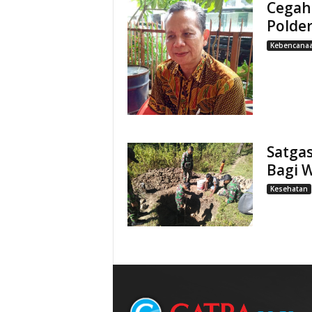
Cegah 
Polde
Kebencana
Satgas
Bagi 
Kesehatan