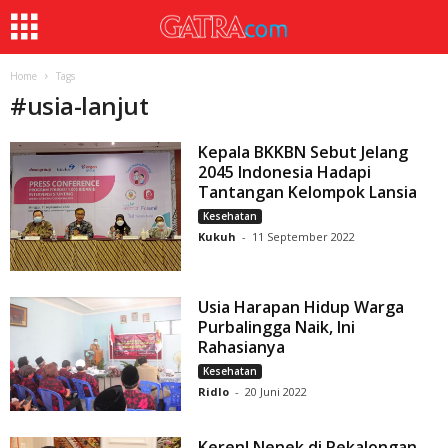
Home
Tags
#
usia-lanjut
Kepala BKKBN Sebut Jelang
2045 Indonesia Hadapi
Tantangan Kelompok Lansia
Kesehatan
Kukuh
-
11 September 2022
Usia Harapan Hidup Warga
Purbalingga Naik, Ini
Rahasianya
Kesehatan
Ridlo
-
20 Juni 2022
Keren! Nenek di Pekalongan