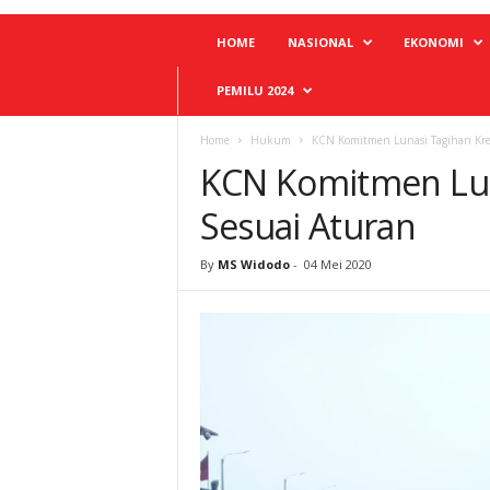
HOME
NASIONAL
EKONOMI
PEMILU 2024
Home
Hukum
KCN Komitmen Lunasi Tagihan Kre
KCN Komitmen Lun
Sesuai Aturan
By
MS Widodo
-
04 Mei 2020