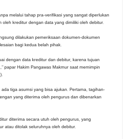
i tanpa melalui tahap pra-verifikasi yang sangat diperlukan
leh kreditur dengan data yang dimiliki oleh debitur.
a langsung dilakukan pemeriksaan dokumen-dokumen
esaian bagi kedua belah pihak.
ai dengan data kreditur dan debitur, karena tujuan
 itu,’’ papar Hakim Pangawas Makmur saat memimpin
).
n ada tiga asumsi yang bisa ajukan. Pertama, tagihan-
 dengan yang diterima oleh pengurus dan dibenarkan
ditur diterima secara utuh oleh pengurus, yang
r atau ditolak seluruhnya oleh debitur.