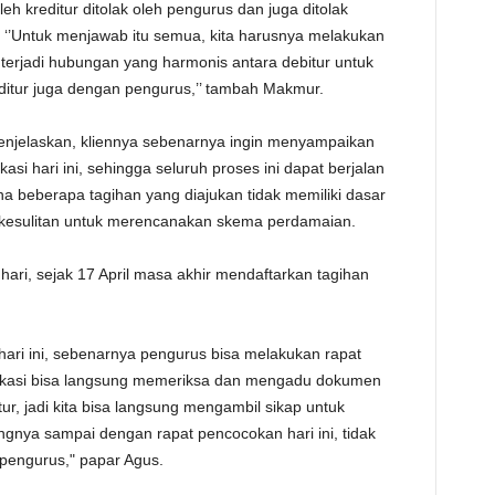
eh kreditur ditolak oleh pengurus dan juga ditolak
. ‘’Untuk menjawab itu semua, kita harusnya melakukan
ul terjadi hubungan yang harmonis antara debitur untuk
itur juga dengan pengurus,’’ tambah Makmur.
njelaskan, kliennya sebenarnya ingin menyampaikan
asi hari ini, sehingga seluruh proses ini dapat berjalan
na beberapa tagihan yang diajukan tidak memiliki dasar
kesulitan untuk merencanakan skema perdamaian.
hari, sejak 17 April masa akhir mendaftarkan tagihan
 hari ini, sebenarnya pengurus bisa melakukan rapat
rifikasi bisa langsung memeriksa dan mengadu dokumen
tur, jadi kita bisa langsung mengambil sikap untuk
gnya sampai dengan rapat pencocokan hari ini, tidak
h pengurus," papar Agus.