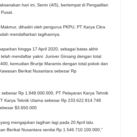
ilaksanakan hari ini, Senin (4/5), bertempat di Pengadilan
TE
 Pusat.
Makmur, dihadiri oleh pengurus PKPU, PT Karya Citra
sudah mendaftarkan tagihannya.
parkan hingga 17 April 2020, sebagai batas akhir
 telah mendaftar yakni: Juniver Girsang dengan total
00, kemudian Brurtje Maramis dengan total pokok dan
awasan Berikat Nusantara sebesar Rp
ri sebesar Rp 1.848.000.000, PT Pelayaran Karya Tehnik
PT Karya Teknik Utama sebesar Rp 233.622.814.748
sebesar $3.650.000
yang mengajukan tagihan lagi pada 20 April lalu.
n Berikat Nusantara senilai Rp 1.546.710.100.000,’’