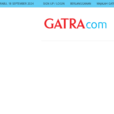
RABU, 18 SEPTEMBER 2024
SIGN UP / LOGIN
BERLANGGANAN
MAJALAH GAT
G
A
T
R
A