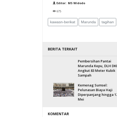
Editor: MS Widodo
675
kawasn-berikat
Marunda
tagihan
BERITA TERKAIT
Pembersihan Pantai
Marunda Kepu, DLH DK
Angkut 83 Meter Kubik
Sampah
Kemenag Sumsel:
Pelunasan Biaya Haji
Diperpanjang hingga 1
Mei
KOMENTAR