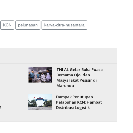
KCN
pelunasan
karya-citra-nusantara
TNI AL Gelar Buka Puasa
I
Bersama Ojol dan
Masyarakat Pesisir di
Marunda
Dampak Penutupan
Pelabuhan KCN: Hambat
2
Distribusi Logistik