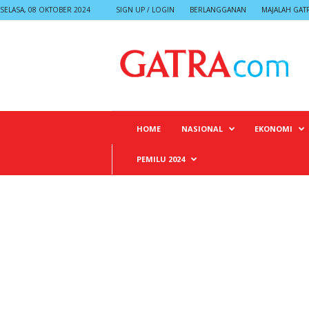
SELASA, 08 OKTOBER 2024
SIGN UP / LOGIN
BERLANGGANAN
MAJALAH GAT
G
A
T
R
A
HOME
NASIONAL
EKONOMI
PEMILU 2024