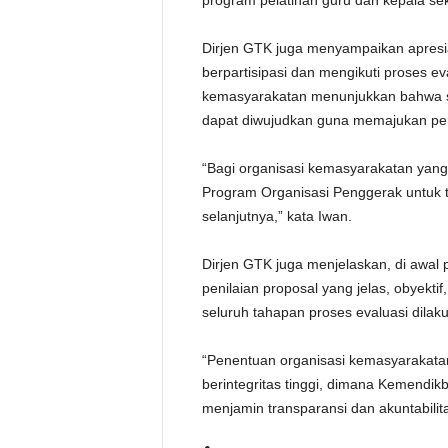
program pelatihan guru dan kepala sek
Dirjen GTK juga menyampaikan apresi
berpartisipasi dan mengikuti proses ev
kemasyarakatan menunjukkan bahwa si
dapat diwujudkan guna memajukan pen
“Bagi organisasi kemasyarakatan yan
Program Organisasi Penggerak untuk t
selanjutnya,” kata Iwan.
Dirjen GTK juga menjelaskan, di awal
penilaian proposal yang jelas, obyekti
seluruh tahapan proses evaluasi dilak
“Penentuan organisasi kemasyarakatan 
berintegritas tinggi, dimana Kemendikb
menjamin transparansi dan akuntabili