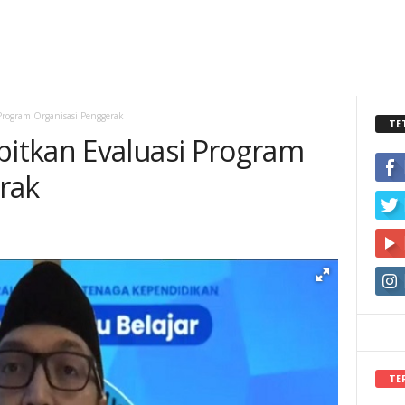
rogram Organisasi Penggerak
TE
itkan Evaluasi Program
rak