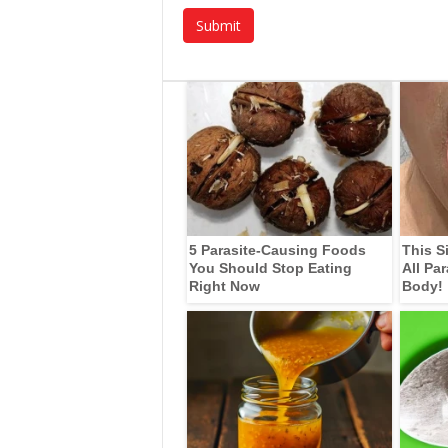
5 Parasite-Causing Foods
This S
You Should Stop Eating
All Pa
Right Now
Body!