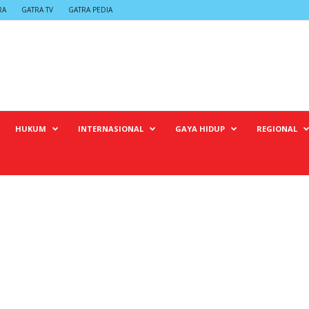
RA
GATRA TV
GATRA PEDIA
HUKUM
INTERNASIONAL
GAYA HIDUP
REGIONAL