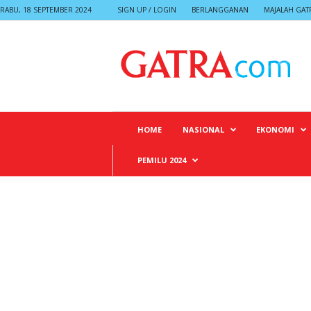
RABU, 18 SEPTEMBER 2024
SIGN UP / LOGIN
BERLANGGANAN
MAJALAH GAT
G
A
T
R
A
HOME
NASIONAL
EKONOMI
PEMILU 2024