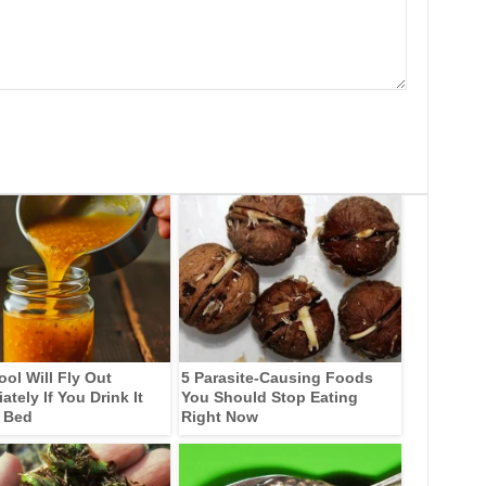
ool Will Fly Out
5 Parasite-Causing Foods
tely If You Drink It
You Should Stop Eating
 Bed
Right Now