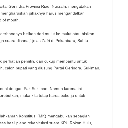
TE
tai Gerindra Provinsi Riau, Nurzafri, mengatakan
t mengharuskan pihaknya harus mengandalkan
rd of mouth.
ederhananya bisikan dari mulut ke mulut atau bisikan
ga suara disana," jelas Zafri di Pekanbaru, Sabtu
ik perhatian pemilih, dan cukup membantu untuk
 calon bupati yang diusung Partai Gerindra, Sukiman,
kenal dengan Pak Sukiman. Namun karena ini
erebutkan, maka kita tetap harus bekerja untuk
Mahkamah Konstitusi (MK) mengabulkan sebagian
tas hasil pleno rekapitulasi suara KPU Rokan Hulu,