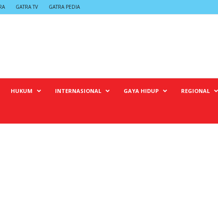
RA
GATRA TV
GATRA PEDIA
HUKUM
INTERNASIONAL
GAYA HIDUP
REGIONAL