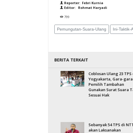
Reporter: Febri Kurnia
Editor: Rohmat Haryadi
799
Pemungutan-Suara-Ulang
Ini-Takti
BERITA TERKAIT
Coblosan Ulang 23 TPS 
Yogyakarta, Gara-gara
Pemilih Tambahan
Gunakan Surat Suara T
Sesuai Hak
Sebanyak 54 TPS di NT
akan Laksanakan