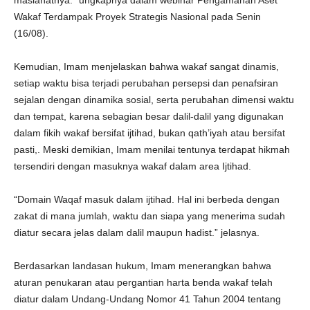
maslahatnya.” ungkapnya dalam webinar Pengamanan Aset
Wakaf Terdampak Proyek Strategis Nasional pada Senin
(16/08).
Kemudian, Imam menjelaskan bahwa wakaf sangat dinamis,
setiap waktu bisa terjadi perubahan persepsi dan penafsiran
sejalan dengan dinamika sosial, serta perubahan dimensi waktu
dan tempat, karena sebagian besar dalil-dalil yang digunakan
dalam fikih wakaf bersifat ijtihad, bukan qath’iyah atau bersifat
pasti,. Meski demikian, Imam menilai tentunya terdapat hikmah
tersendiri dengan masuknya wakaf dalam area Ijtihad.
“Domain Waqaf masuk dalam ijtihad. Hal ini berbeda dengan
zakat di mana jumlah, waktu dan siapa yang menerima sudah
diatur secara jelas dalam dalil maupun hadist.” jelasnya.
Berdasarkan landasan hukum, Imam menerangkan bahwa
aturan penukaran atau pergantian harta benda wakaf telah
diatur dalam Undang-Undang Nomor 41 Tahun 2004 tentang