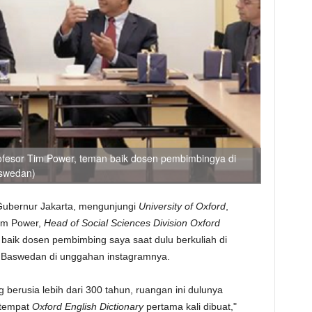
fesor Tim Power, teman baik dosen pembimbingya di
Baswedan)
ubernur Jakarta,
mengunjungi
University of Oxford
,
Tim Power,
Head of Social Sciences Division Oxford
baik dosen pembimbing saya saat dulu berkuliah di
s Baswedan di unggahan instagramnya.
g berusia lebih dari 300 tahun, ruangan ini dulunya
 tempat
Oxford English Dictionary
pertama kali dibuat,"