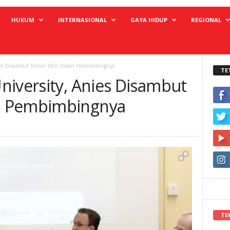
HUKUM
INTERNASIONAL
GAYA HIDUP
REGIONAL
nies Disambut Teman Baik Dosen Pembimbingnya
TE
niversity, Anies Disambut
n Pembimbingnya