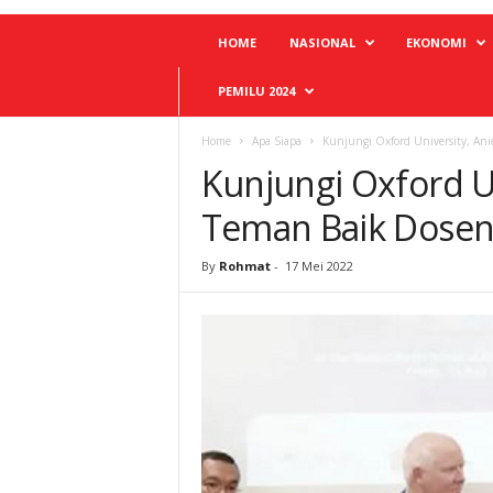
HOME
NASIONAL
EKONOMI
PEMILU 2024
Home
Apa Siapa
Kunjungi Oxford University, A
Kunjungi Oxford U
Teman Baik Dose
By
Rohmat
-
17 Mei 2022