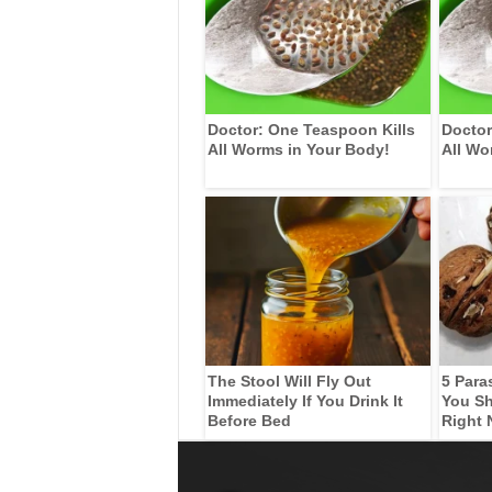
Doctor: One Teaspoon Kills
Doctor
All Worms in Your Body!
All Wo
The Stool Will Fly Out
5 Para
Immediately If You Drink It
You Sh
Before Bed
Right