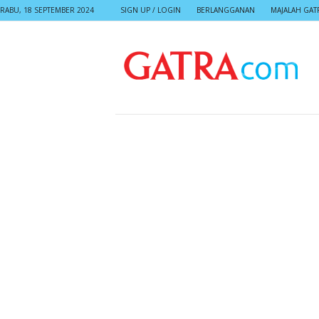
RABU, 18 SEPTEMBER 2024
SIGN UP / LOGIN
BERLANGGANAN
MAJALAH GAT
G
A
T
R
A