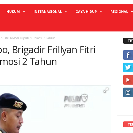
HUKUM
INTERNASIONAL
GAYA HIDUP
REGIONAL
lyan Fitri Rosadi Diputus Demosi 2 Tahun
TE
, Brigadir Frillyan Fitri
emosi 2 Tahun