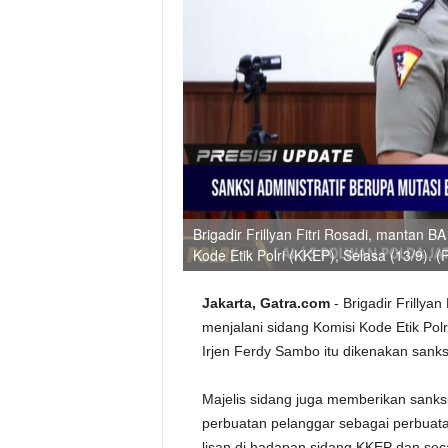
Brigadir Frillyan Fitri Rosadi, mantan 
Kode Etik Polri (KKEP), Selasa (13/9). (
Jakarta, Gatra.com
- Brigadir Frillya
menjalani sidang Komisi Kode Etik Polr
Irjen Ferdy Sambo itu dikenakan sanks
Majelis sidang juga memberikan sanksi 
perbuatan pelanggar sebagai perbuatan
lisan di hadapan sidang KKEP dan seca