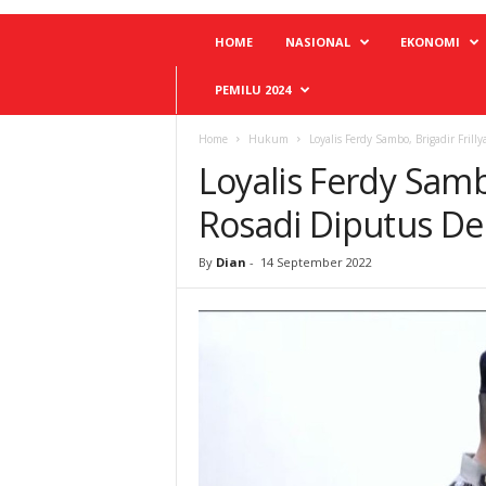
HOME
NASIONAL
EKONOMI
PEMILU 2024
Home
Hukum
Loyalis Ferdy Sambo, Brigadir Fril
Loyalis Ferdy Sambo
Rosadi Diputus D
By
Dian
-
14 September 2022