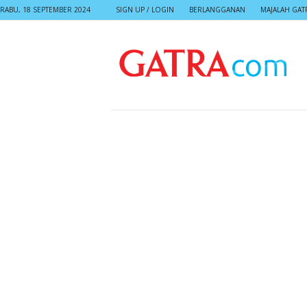
RABU, 18 SEPTEMBER 2024
SIGN UP / LOGIN
BERLANGGANAN
MAJALAH GAT
G
A
T
R
A