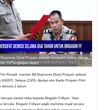
BA Roprovos Divisi Propam selesai menjalani sidang Komisi
Polri TV/Tangkapan layar)
n Fitri Rosadi, mantan BA Roprovos Divisi Propam selesai
i (KKEP), Selasa (13/9). Ajudan eks Kadiv Propam Polri
i demosi 2 tahun.
berupa sanksi etika kepada Brigadir Frillyan. Yaitu
 tercela. Brigadir Frillyan wajib meminta maaf secara
ra tertulis ke pimpinan Polri dan pihak yang merasa