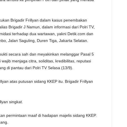
TE
kukan Brigadir Frillyan dalam kasus penembakan
lias Brigadir J Namun, dalam informasi dari Polri TV,
timidasi terhadap dua wartawan, yakni Detik.com dan
bo, Jalan Saguling, Duren Tiga, Jakarta Selatan.
bukti secara sah dan meyakinkan melanggar Pasal 5
wajib menjaga citra, soliditas, kredibilitas, reputasi
g di pantau dari Polri TV Selasa (13/9).
yan atas putusan sidang KKEP itu. Brigadir Frillyan
llyan singkat.
akan permintaan maaf di hadapan majelis sidang KKEP.
dang.