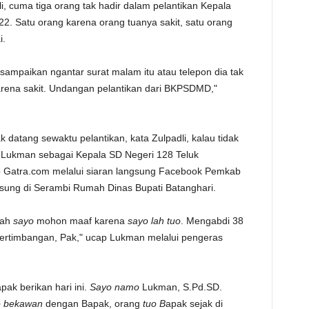
i, cuma tiga orang tak hadir dalam pelantikan Kepala
2. Satu orang karena orang tuanya sakit, satu orang
i.
sampaikan ngantar surat malam itu atau telepon dia tak
 karena sakit. Undangan pelantikan dari BKPSDMD,"
 datang sewaktu pelantikan, kata Zulpadli, kalau tidak
 Lukman sebagai Kepala SD Negeri 128 Teluk
p Gatra.com melalui siaran langsung Facebook Pemkab
gsung di Serambi Rumah Dinas Bupati Batanghari.
lah
sayo
mohon maaf karena
sayo
lah tuo
. Mengabdi 38
ertimbangan, Pak," ucap Lukman melalui pengeras
ak berikan hari ini.
Sayo namo
Lukman, S.Pd.SD.
o bekawan
dengan Bapak, orang
tuo B
apak sejak di