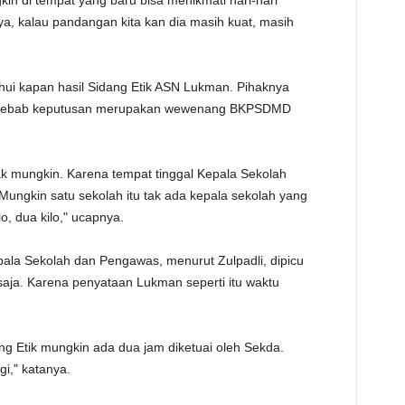
 di tempat yang baru bisa menikmati hari-hari
a, kalau pandangan kita kan dia masih kuat, masih
ui kapan hasil Sidang Etik ASN Lukman. Pihaknya
Sebab keputusan merupakan wewenang BKPSDMD
k mungkin. Karena tempat tinggal Kepala Sekolah
Mungkin satu sekolah itu tak ada kepala sekolah yang
lo, dua kilo," ucapnya.
ala Sekolah dan Pengawas, menurut Zulpadli, dipicu
saja. Karena penyataan Lukman seperti itu waktu
ang Etik mungkin ada dua jam diketuai oleh Sekda.
i," katanya.