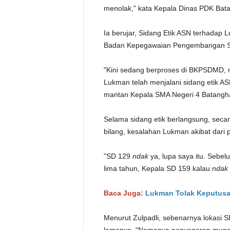
menolak," kata Kepala Dinas PDK Batan
Ia berujar, Sidang Etik ASN terhadap
Badan Kepegawaian Pengembangan S
"Kini sedang berproses di BKPSDMD, ma
Lukman telah menjalani sidang etik AS
mantan Kepala SMA Negeri 4 Batanghar
Selama sidang etik berlangsung, seca
bilang, kesalahan Lukman akibat dari 
"SD 129
ndak
ya, lupa saya itu. Sebe
lima tahun, Kepala SD 159 kalau
ndak
Baca Juga:
Lukman Tolak Keputusan
Menurut Zulpadli, sebenarnya lokasi S