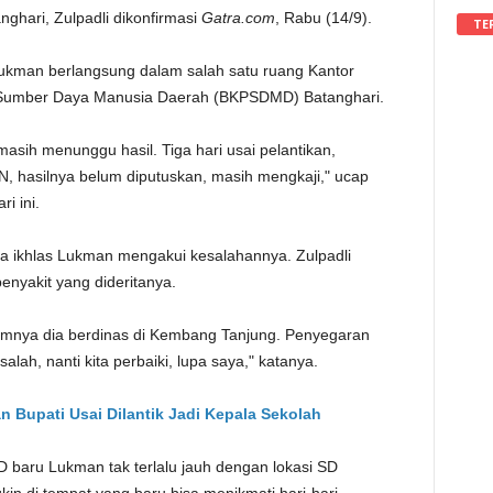
ghari, Zulpadli dikonfirmasi
Gatra.com
, Rabu (14/9).
TE
 Lukman berlangsung dalam salah satu ruang Kantor
umber Daya Manusia Daerah (BKPSDMD) Batanghari.
sih menunggu hasil. Tiga hari usai pelantikan,
N, hasilnya belum diputuskan, masih mengkaji," ucap
i ini.
ra ikhlas Lukman mengakui kesalahannya. Zulpadli
penyakit yang dideritanya.
lumnya dia berdinas di Kembang Tanjung. Penyegaran
salah, nanti kita perbaiki, lupa saya," katanya.
 Bupati Usai Dilantik Jadi Kepala Sekolah
D baru Lukman tak terlalu jauh dengan lokasi SD