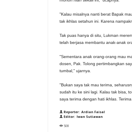
mohon
nian
sekali ini," ucapnya.
"Kalau misalnya nanti berat Bapak 
tak ikhlas setahun ini. Karena nampa
Tak puas hanya di situ, Lukman merem
telah berjasa membantu anak-anak or
"Sementara anak orang-orang mau mas
dosen, Pak. Tolong pertimbangkan saya. 
tumbal," ujarnya.
"Bukan saya tak mau terima, seharusny
sudah itu ke sini lagi. Kalau tak bisa,
saya terima dengan hati ikhlas. Teri
Reporter: Ardian Faisal
Editor: Iwan Sutiawan
508