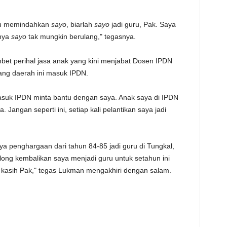
mau memindahkan
sayo
, biarlah
sayo
jadi guru, Pak. Saya
knya
sayo
tak mungkin berulang," tegasnya.
bet perihal jasa anak yang kini menjabat Dosen IPDN
ang daerah ini masuk IPDN.
uk IPDN minta bantu dengan saya. Anak saya di IPDN
Jangan seperti ini, setiap kali pelantikan saya jadi
a penghargaan dari tahun 84-85 jadi guru di Tungkal,
 tolong kembalikan saya menjadi guru untuk setahun ini
ma kasih Pak," tegas Lukman mengakhiri dengan salam.