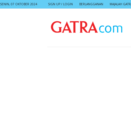
SENIN, 07 OKTOBER 2024
SIGN UP / LOGIN
BERLANGGANAN
MAJALAH GATR
G
A
T
R
A