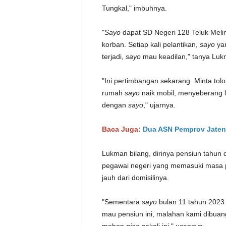
Tungkal," imbuhnya.
"
Sayo
dapat SD Negeri 128 Teluk Melin
korban. Setiap kali pelantikan,
sayo
yan
terjadi,
sayo
mau keadilan," tanya Luk
"Ini pertimbangan sekarang. Minta tol
rumah
sayo
naik mobil, menyeberang 
dengan
sayo
," ujarnya.
Baca Juga:
Dua ASN Pemprov Jateng
Lukman bilang, dirinya pensiun tahun
pegawai negeri yang memasuki masa 
jauh dari domisilinya.
"Sementara
sayo
bulan 11 tahun 2023
mau pensiun ini, malahan kami dibua