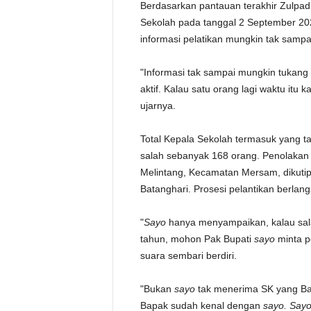
Berdasarkan pantauan terakhir Zulpadl
Sekolah pada tanggal 2 September 202
informasi pelatikan mungkin tak sampa
"Informasi tak sampai mungkin tukang 
aktif. Kalau satu orang lagi waktu itu
ujarnya.
Total Kepala Sekolah termasuk yang tak
salah sebanyak 168 orang. Penolakan
Melintang, Kecamatan Mersam, dikuti
Batanghari. Prosesi pelantikan berlan
"
Sayo
hanya menyampaikan, kalau sa
tahun, mohon Pak Bupati
sayo
minta p
suara sembari berdiri.
"Bukan
sayo
tak menerima SK yang Bap
Bapak sudah kenal dengan
sayo. Say