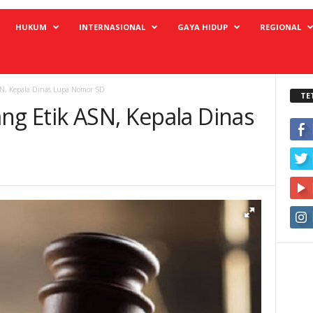
HUKUM
INTERNASIONAL
GAYA HIDUP
REGIONAL
SN, Kepala Dinas Lupa Nomor SD
TE
ng Etik ASN, Kepala Dinas