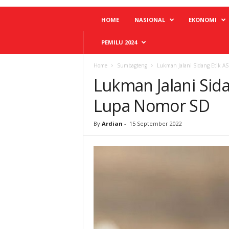
HOME
NASIONAL
EKONOMI
PEMILU 2024
Home
Sumbagteng
Lukman Jalani Sidang Etik A
Lukman Jalani Sida
Lupa Nomor SD
By
Ardian
-
15 September 2022