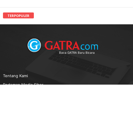
TERPOPULER
Baca GATRA Baru Bicara
Tentang Kami
Pedoman Media Siber
Karir
Beriklan
Disclaimer