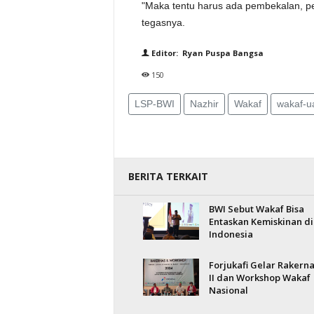
"Maka tentu harus ada pembekalan, pela
tegasnya.
Editor: Ryan Puspa Bangsa
150
LSP-BWI
Nazhir
Wakaf
wakaf-u
BERITA TERKAIT
BWI Sebut Wakaf Bisa
Entaskan Kemiskinan di
Indonesia
Forjukafi Gelar Rakerna
II dan Workshop Wakaf
Nasional