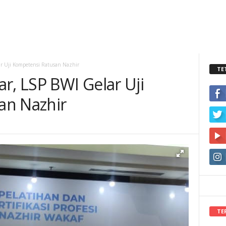
ar Uji Kompetensi Ratusan Nazhir
TE
r, LSP BWI Gelar Uji
an Nazhir