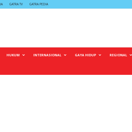
RA
GATRA TV
GATRA PEDIA
HUKUM
INTERNASIONAL
GAYA HIDUP
REGIONAL