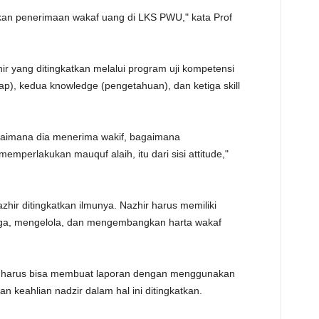
an penerimaan wakaf uang di LKS PWU," kata Prof
r yang ditingkatkan melalui program uji kompetensi
sikap), kedua knowledge (pengetahuan), dan ketiga skill
agaimana dia menerima wakif, bagaimana
mperlakukan mauquf alaih, itu dari sisi attitude,"
azhir ditingkatkan ilmunya. Nazhir harus memiliki
aga, mengelola, dan mengembangkan harta wakaf
hir harus bisa membuat laporan dengan menggunakan
an keahlian nadzir dalam hal ini ditingkatkan.