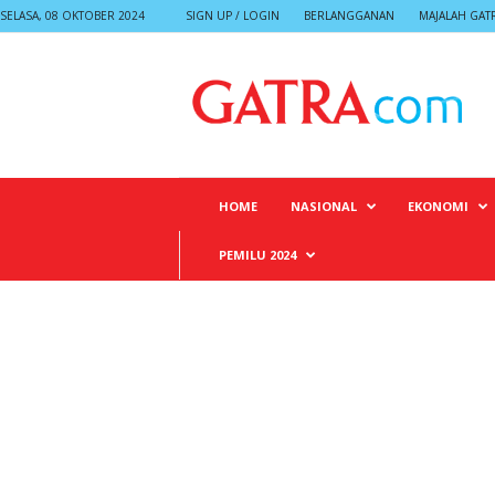
SELASA, 08 OKTOBER 2024
SIGN UP / LOGIN
BERLANGGANAN
MAJALAH GAT
G
A
T
R
A
HOME
NASIONAL
EKONOMI
PEMILU 2024