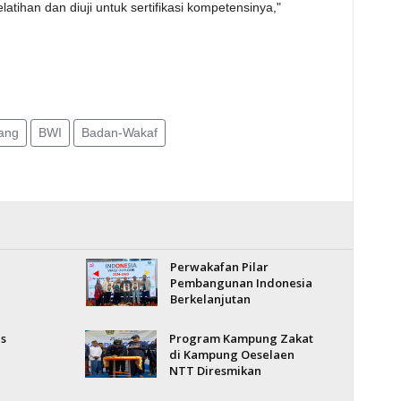
tihan dan diuji untuk sertifikasi kompetensinya,"
ang
BWI
Badan-Wakaf
Perwakafan Pilar
Pembangunan Indonesia
Berkelanjutan
s
Program Kampung Zakat
di Kampung Oeselaen
NTT Diresmikan