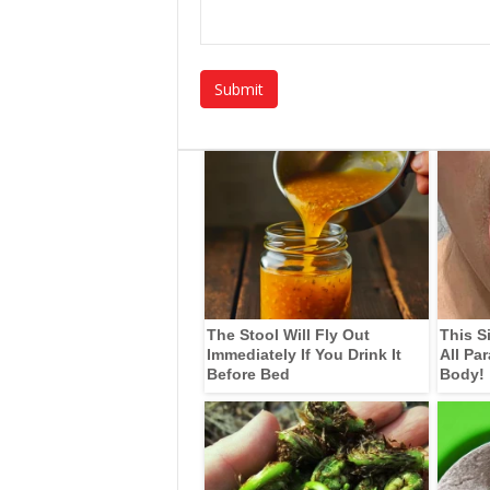
The Stool Will Fly Out
This S
Immediately If You Drink It
All Pa
Before Bed
Body!