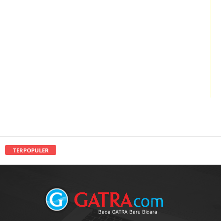
TERPOPULER
Baca GATRA Baru Bicara