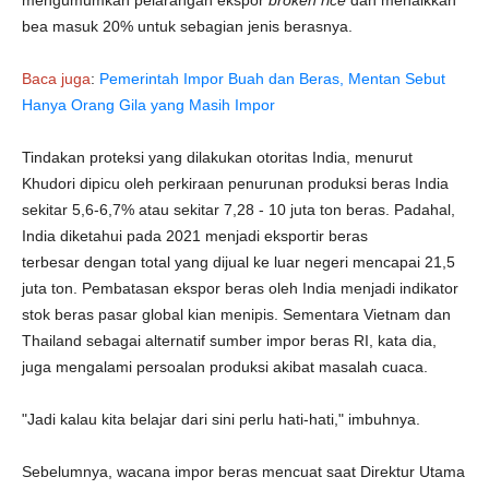
mengumumkan pelarangan ekspor
broken rice
dan menaikkan
bea masuk 20% untuk sebagian jenis berasnya.
Baca juga
:
Pemerintah Impor Buah dan Beras, Mentan Sebut
Hanya Orang Gila yang Masih Impor
Tindakan proteksi yang dilakukan otoritas India, menurut
Khudori dipicu oleh perkiraan penurunan produksi beras India
sekitar 5,6-6,7% atau sekitar 7,28 - 10 juta ton beras. Padahal,
India diketahui pada 2021 menjadi eksportir beras
terbesar dengan total yang dijual ke luar negeri mencapai 21,5
juta ton. Pembatasan ekspor beras oleh India menjadi indikator
stok beras pasar global kian menipis. Sementara Vietnam dan
Thailand sebagai alternatif sumber impor beras RI, kata dia,
juga mengalami persoalan produksi akibat masalah cuaca.
"Jadi kalau kita belajar dari sini perlu hati-hati," imbuhnya.
Sebelumnya, wacana impor beras mencuat saat Direktur Utama