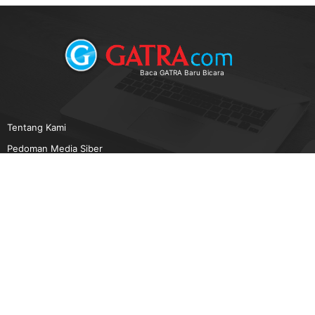
Baca GATRA Baru Bicara
Tentang Kami
Pedoman Media Siber
Karir
Beriklan
Disclaimer