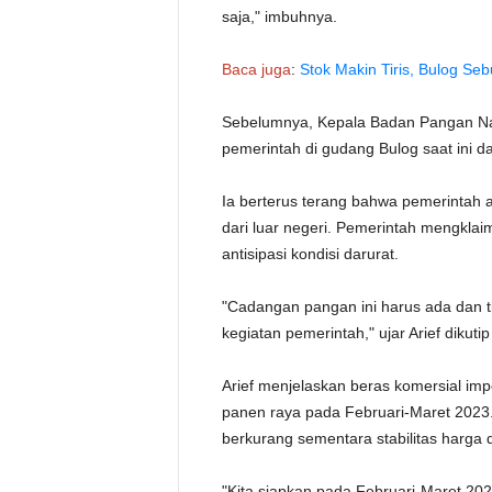
saja," imbuhnya.
Baca juga
:
Stok Makin Tiris, Bulog Se
Sebelumnya, Kepala Badan Pangan Nasi
pemerintah di gudang Bulog saat ini da
Ia berterus terang bahwa pemerintah 
dari luar negeri. Pemerintah mengklaim
antisipasi kondisi darurat.
"Cadangan pangan ini harus ada dan t
kegiatan pemerintah," ujar Arief dikut
Arief menjelaskan beras komersial imp
panen raya pada Februari-Maret 2023. H
berkurang sementara stabilitas harga d
"Kita siapkan pada Februari-Maret 20