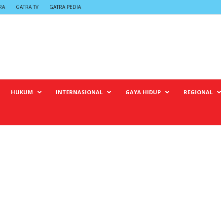
RA
GATRA TV
GATRA PEDIA
HUKUM
INTERNASIONAL
GAYA HIDUP
REGIONAL