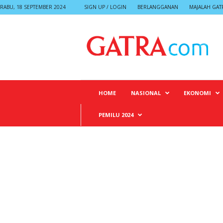
RABU, 18 SEPTEMBER 2024
SIGN UP / LOGIN
BERLANGGANAN
MAJALAH GAT
G
A
T
R
A
HOME
NASIONAL
EKONOMI
PEMILU 2024