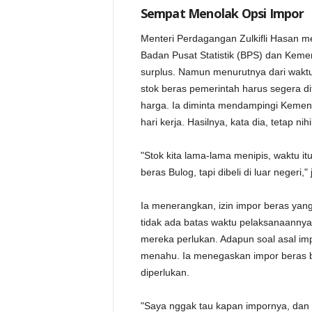
Sempat Menolak Opsi Impor
Menteri Perdagangan Zulkifli Hasan m
Badan Pusat Statistik (BPS) dan Keme
surplus. Namun menurutnya dari waktu 
stok beras pemerintah harus segera di
harga. Ia diminta mendampingi Keme
hari kerja. Hasilnya, kata dia, tetap nihil
"Stok kita lama-lama menipis, waktu 
beras Bulog, tapi dibeli di luar negeri,"
Ia menerangkan, izin impor beras yang 
tidak ada batas waktu pelaksanaanny
mereka perlukan. Adapun soal asal im
menahu. Ia menegaskan impor beras b
diperlukan.
"Saya nggak tau kapan impornya, dan d