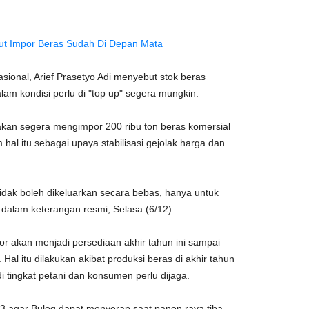
but Impor Beras Sudah Di Depan Mata
onal, Arief Prasetyo Adi menyebut stok beras
lam kondisi perlu di "top up" segera mungkin.
akan segera mengimpor 200 ribu ton beras komersial
 hal itu sebagai upaya stabilisasi gejolak harga dan
idak boleh dikeluarkan secara bebas, hanya untuk
ip dalam keterangan resmi, Selasa (6/12).
or akan menjadi persediaan akhir tahun ini sampai
al itu dilakukan akibat produksi beras di akhir tahun
i tingkat petani dan konsumen perlu dijaga.
23 agar Bulog dapat menyerap saat panen raya tiba