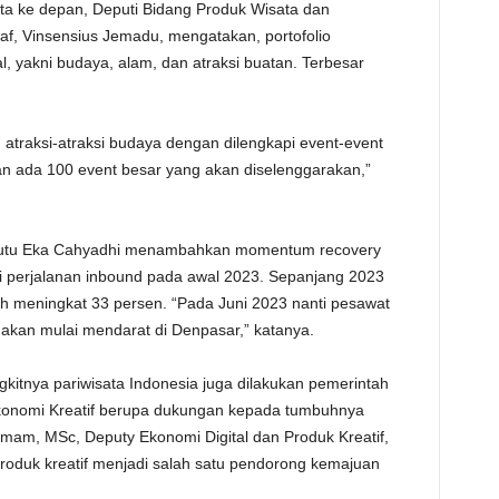
ta ke depan, Deputi Bidang Produk Wisata dan
f, Vinsensius Jemadu, mengatakan, portofolio
al, yakni budaya, alam, dan atraksi buatan. Terbesar
atraksi-atraksi budaya dengan dilengkapi event-event
 ada 100 event besar yang akan diselenggarakan,”
Putu Eka Cahyadhi menambahkan momentum recovery
ari perjalanan inbound pada awal 2023. Sepanjang 2023
h meningkat 33 persen. “Pada Juni 2023 nanti pesawat
0, akan mulai mendarat di Denpasar,” katanya.
kitnya pariwisata Indonesia juga dilakukan pemerintah
Ekonomi Kreatif berupa dukungan kepada tumbuhnya
mam, MSc, Deputy Ekonomi Digital dan Produk Kreatif,
oduk kreatif menjadi salah satu pendorong kemajuan