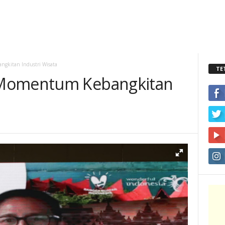
gkitan Industri Wisata
TE
 Momentum Kebangkitan