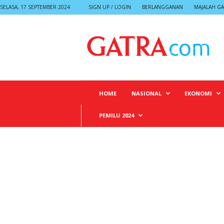
SELASA, 17 SEPTEMBER 2024
SIGN UP / LOGIN
BERLANGGANAN
MAJALAH GA
G
A
T
R
A
HOME
NASIONAL
EKONOMI
PEMILU 2024