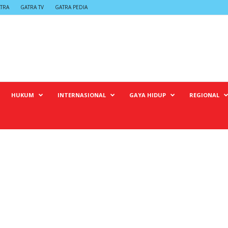
TRA
GATRA TV
GATRA PEDIA
HUKUM
INTERNASIONAL
GAYA HIDUP
REGIONAL