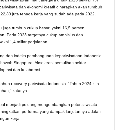
gan wisatawan mancanegara untuk 2023 sekitar 7,4
r pariwisata dan ekonomi kreatif diharapkan akan tumbuh
n 22,89 juta tenaga kerja yang sudah ada pada 2022.
u juga tumbuh cukup besar, yakni 16,5 persen.
an. Pada 2023 targetnya cukup ambisius dan
kni 1,4 miliar perjalanan.
ng dan indeks pembangunan kepariwisataan Indonesia
 bawah Singapura. Akselerasi pemulihan sektor
daptasi dan kolaborasi.
ahun recovery pariwisata Indonesia. “Tahun 2024 kita
uhan,” katanya.
bal menjadi peluang mengembangkan potensi wisata
meningkatkan performa yang dampak lanjutannya adalah
ngan kerja.