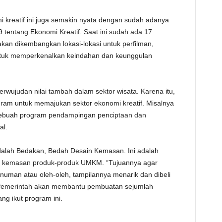
reatif ini juga semakin nyata dengan sudah adanya
entang Ekonomi Kreatif. Saat ini sudah ada 17
akan dikembangkan lokasi-lokasi untuk perfilman,
untuk memperkenalkan keindahan dan keunggulan
erwujudan nilai tambah dalam sektor wisata. Karena itu,
ram untuk memajukan sektor ekonomi kreatif. Misalnya
i, sebuah program pendampingan penciptaan dan
al.
adalah Bedakan, Bedah Desain Kemasan. Ini adalah
i kemasan produk-produk UMKM. “Tujuannya agar
numan atau oleh-oleh, tampilannya menarik dan dibeli
a Pemerintah akan membantu pembuatan sejumlah
ng ikut program ini.