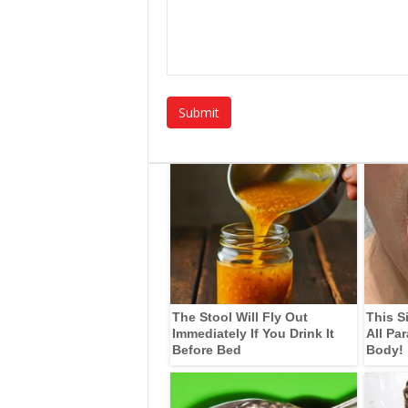
The Stool Will Fly Out
This S
Immediately If You Drink It
All Pa
Before Bed
Body!