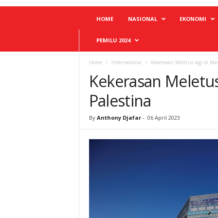
HOME
NASIONAL
EKONOMI
PEMILU 2024
Home
Internasional
Kekerasan Meletus lagi di Mas
Kekerasan Meletus 
Palestina
By
Anthony Djafar
-
06 April 2023