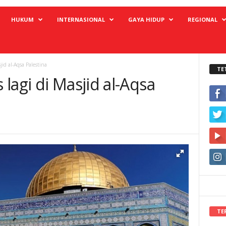
HUKUM
INTERNASIONAL
GAYA HIDUP
REGIONAL
jid al-Aqsa Palestina
TE
lagi di Masjid al-Aqsa