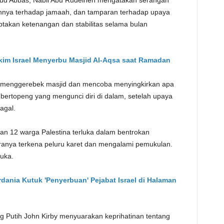
oud Abbas, Nabil Abu Rudeineh mengatakan serangan
gannya terhadap jamaah, dan tamparan terhadap upaya
takan ketenangan dan stabilitas selama bulan
im Israel Menyerbu Masjid Al-Aqsa saat Ramadan
si menggerebek masjid dan mencoba menyingkirkan apa
bertopeng yang mengunci diri di dalam, setelah upaya
agal.
an 12 warga Palestina terluka dalam bentrokan
ranya terkena peluru karet dan mengalami pemukulan.
luka.
dania Kutuk 'Penyerbuan' Pejabat Israel di Halaman
 Putih John Kirby menyuarakan keprihatinan tentang