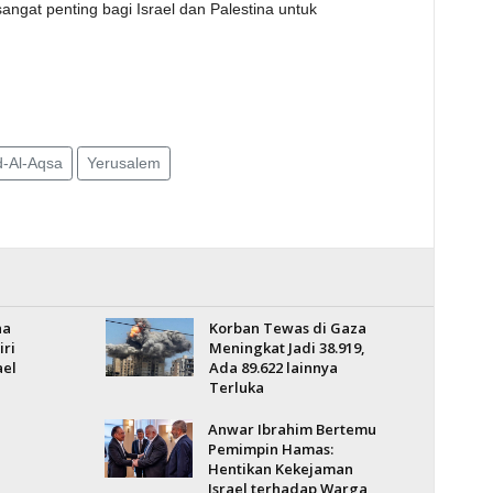
ngat penting bagi Israel dan Palestina untuk
d-Al-Aqsa
Yerusalem
na
Korban Tewas di Gaza
ri
Meningkat Jadi 38.919,
ael
Ada 89.622 lainnya
Terluka
Anwar Ibrahim Bertemu
Pemimpin Hamas:
Hentikan Kekejaman
Israel terhadap Warga