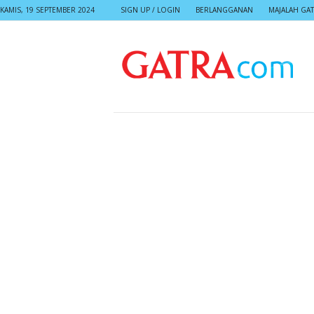
KAMIS, 19 SEPTEMBER 2024
SIGN UP / LOGIN
BERLANGGANAN
MAJALAH GA
G
A
T
R
A