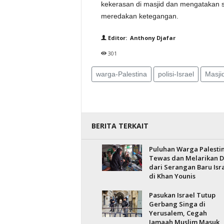
kekerasan di masjid dan mengatakan sa
meredakan ketegangan.
Editor: Anthony Djafar
301
warga-Palestina
polisi-Israel
Masji
BERITA TERKAIT
Puluhan Warga Palesti
Tewas dan Melarikan Di
dari Serangan Baru Isr
di Khan Younis
Pasukan Israel Tutup
Gerbang Singa di
Yerusalem, Cegah
Jamaah Muslim Masuk