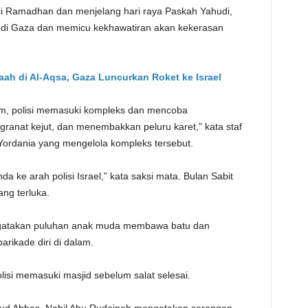
uci Ramadhan dan menjelang hari raya Paskah Yahudi,
TE
s di Gaza dan memicu kekhawatiran akan kekerasan
maah di Al-Aqsa, Gaza Luncurkan Roket ke Israel
lam, polisi memasuki kompleks dan mencoba
anat kejut, dan menembakkan peluru karet,” kata staf
 Yordania yang mengelola kompleks tersebut.
ke arah polisi Israel,” kata saksi mata. Bulan Sabit
ng terluka.
ngatakan puluhan anak muda membawa batu dan
rikade diri di dalam.
si memasuki masjid sebelum salat selesai.