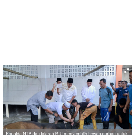
Kapolda NTB dan jajaran PJU menyemblih hewan qurban untuk