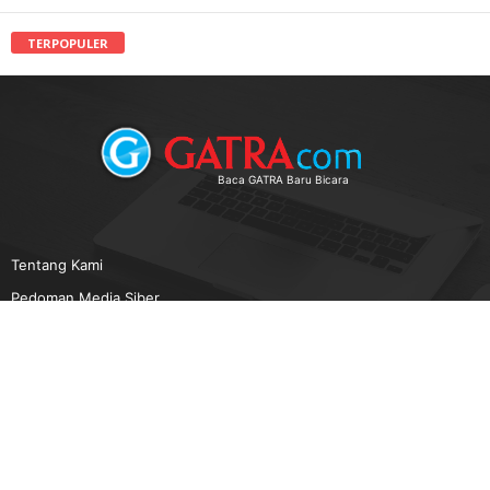
TERPOPULER
Baca GATRA Baru Bicara
Tentang Kami
Pedoman Media Siber
Karir
Beriklan
Disclaimer