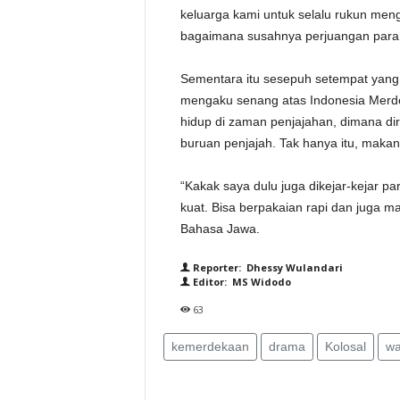
keluarga kami untuk selalu rukun men
bagaimana susahnya perjuangan para ra
Sementara itu sesepuh setempat yang j
mengaku senang atas Indonesia Merd
hidup di zaman penjajahan, dimana dir
buruan penjajah. Tak hanya itu, makan
“Kakak saya dulu juga dikejar-kejar pa
kuat. Bisa berpakaian rapi dan juga 
Bahasa Jawa.
Reporter: Dhessy Wulandari
Editor: MS Widodo
63
kemerdekaan
drama
Kolosal
wa