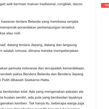
engah asik bermain mainan tradisional, congklak, dacon
TE
eh kawanan tentara Belanda yang membawa senjata
s memporak-porandakan perkampungan tersebut.
ksa atau rodi.
bad, datang tentara Jepang, datang dan langsung
jam adalah romusa, dimana mereka mempekerjakan
akan pemuda indonesia dan tercapailah kemerdekaan.
 merobek paksa Bendera Belanda dan Bendera Jepang
 Putih dibawah Soekarno-Hatta.
uga berdandan total. Ada yang mengenakan pakaian ala
ta buatan sendiri, ada pula yang berdandan layaknya
nakan kemben. Tak hanya itu, beberapa warga juga