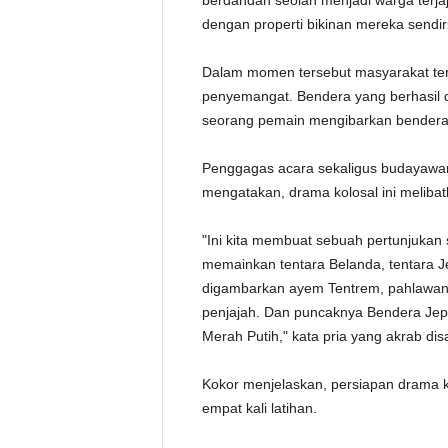
berdandan seolah menjadi warga terja
dengan properti bikinan mereka sendiri
Dalam momen tersebut masyarakat te
penyemangat. Bendera yang berhasil d
seorang pemain mengibarkan bender
Penggagas acara sekaligus budayawan
mengatakan, drama kolosal ini melibatk
"Ini kita membuat sebuah pertunjukan 
memainkan tentara Belanda, tentara J
digambarkan ayem Tentrem, pahlawan
penjajah. Dan puncaknya Bendera Jep
Merah Putih," kata pria yang akrab dis
Kokor menjelaskan, persiapan drama k
empat kali latihan.