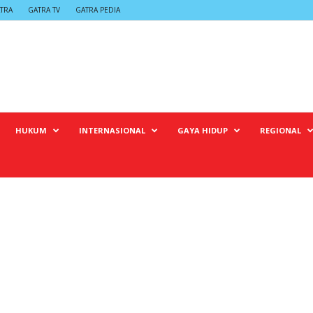
TRA
GATRA TV
GATRA PEDIA
HUKUM
INTERNASIONAL
GAYA HIDUP
REGIONAL