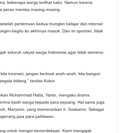
ama, beberapa warga terlihat kaku. Namun karena
ai peran mereka masing-masing.
setelah pertemuan kedua mungkin belajar dari internet
begini-begitu itu akhirnya masuk. Dan ini spontan, tidak
ajak seluruh rakyat warga Indonesia agar tidak semena-
b kita tresnani, jangan berbuat aneh-aneh, kita bangun
i segala bidang,” tandas Kokor.
nkan Muhammad Hatta, Yanto, mengaku drama
terima kasih warga kepada para pejuang. Hal sama juga
oh, Maryono, yang memerankan Ir. Soekarno. Sebagai
engenang jasa para pahlawan.
uang untuk mengisi kemerdekaan. Kami mengajak