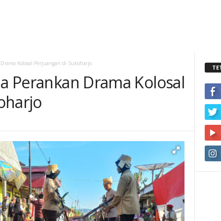
 Drama Kolosal Perjuangan di Sukoharjo
TE
sia Perankan Drama Kolosal
oharjo