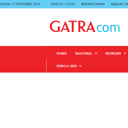
SELASA, 17 SEPTEMBER 2024
SIGN UP / LOGIN
BERLANGGANAN
MAJALAH GA
G
A
T
R
A
HOME
NASIONAL
EKONOMI
PEMILU 2024