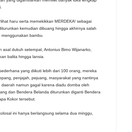
jah yang digambarkan memiliki banyak luka lengkap
.
rlihat haru serta memekikkan MERDEKA! sebagai
iturunkan kemudian dibuang hingga akhirnya salah
a menggunakan bambu.
 asal dukuh setempat, Antonius Bimo Wijanarko,
an balita hingga lansia.
sederhana yang diikuti lebih dari 100 orang, mereka
epang, penjajah, pejuang, masyarakat yang nantinya
 daerah namun gagal karena diadu domba oleh
ang dan Bendera Belanda diturunkan diganti Bendera
apa Kokor tersebut.
olosal ini hanya berlangsung selama dua minggu,