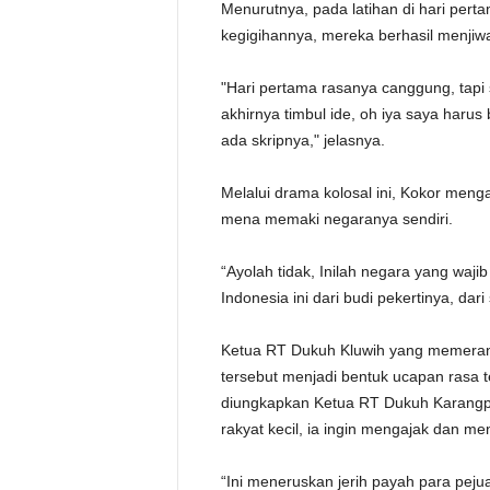
Menurutnya, pada latihan di hari pert
kegigihannya, mereka berhasil menjiw
"Hari pertama rasanya canggung, tapi 
akhirnya timbul ide, oh iya saya harus 
ada skripnya," jelasnya.
Melalui drama kolosal ini, Kokor meng
mena memaki negaranya sendiri.
“Ayolah tidak, Inilah negara yang waji
Indonesia ini dari budi pekertinya, dar
Ketua RT Dukuh Kluwih yang memera
tersebut menjadi bentuk ucapan rasa 
diungkapkan Ketua RT Dukuh Karangp
rakyat kecil, ia ingin mengajak dan m
“Ini meneruskan jerih payah para pej