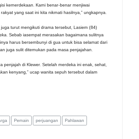
gisi kemerdekaan. Kami benar-benar menjiwai
kyat yang saat ini kita nikmati hasilnya,” ungkapnya.
uga turut mengikuti drama tersebut, Lasiem (84)
eka. Sebab iasempat merasakan bagaimana sulitnya
inya harus bersembunyi di gua untuk bisa selamat dari
an juga sulit ditemukan pada masa penjajahan.
ra penjajah di Klewer. Setelah merdeka ini enak, sehat,
makan kenyang,” ucap wanita sepuh tersebut dalam
rga
Pemain
perjuangan
Pahlawan