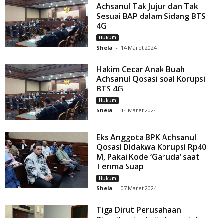
Achsanul Tak Jujur dan Tak
Sesuai BAP dalam Sidang BTS
4G
Hukum
Shela
-
14 Maret 2024
Hakim Cecar Anak Buah
Achsanul Qosasi soal Korupsi
BTS 4G
Hukum
Shela
-
14 Maret 2024
Eks Anggota BPK Achsanul
Qosasi Didakwa Korupsi Rp40
M, Pakai Kode ‘Garuda’ saat
Terima Suap
Hukum
Shela
-
07 Maret 2024
Tiga Dirut Perusahaan