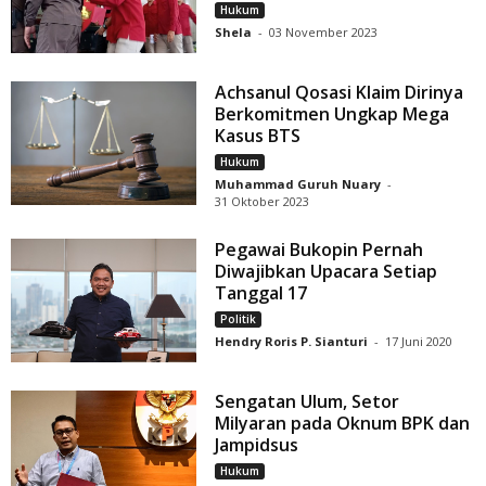
Hukum
Shela
-
03 November 2023
Achsanul Qosasi Klaim Dirinya
Berkomitmen Ungkap Mega
Kasus BTS
Hukum
Muhammad Guruh Nuary
-
31 Oktober 2023
Pegawai Bukopin Pernah
Diwajibkan Upacara Setiap
Tanggal 17
Politik
Hendry Roris P. Sianturi
-
17 Juni 2020
Sengatan Ulum, Setor
Milyaran pada Oknum BPK dan
Jampidsus
Hukum