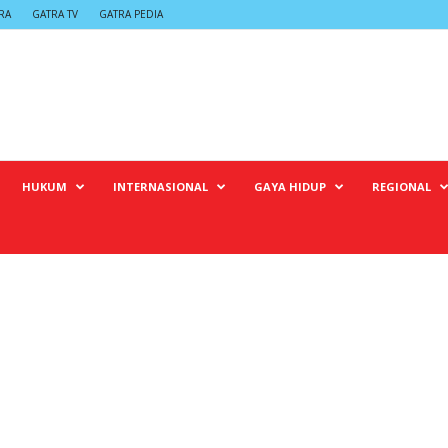
RA
GATRA TV
GATRA PEDIA
HUKUM
INTERNASIONAL
GAYA HIDUP
REGIONAL