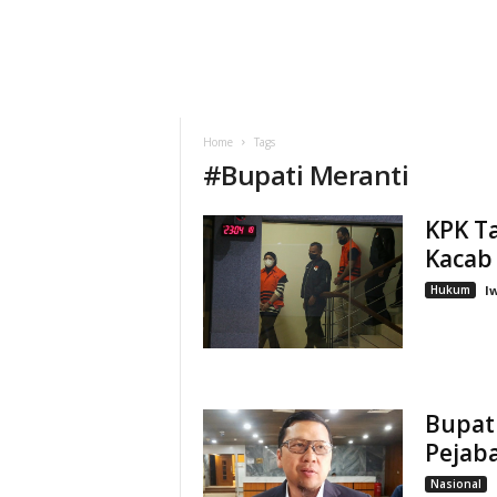
Home
Tags
#
Bupati Meranti
KPK Ta
Kacab
Hukum
I
Bupati
Pejaba
Nasional