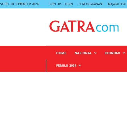
SABTU, 28 SEPTEMBER 2024
SIGN UP / LOGIN
BERLANGGANAN
MAJALAH GAT
G
A
T
R
A
HOME
NASIONAL
EKONOMI
PEMILU 2024