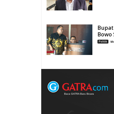
Bupati
Bowo 
Politik
M
Baca GATRA Baru Bicara