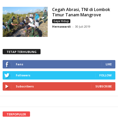
Cegah Abrasi, TNI di Lombok
Timur Tanam Mangrove
Gaya Hidup
Hernawardi
-
30 Juli 2019
TETAP TERHUBUNG
Fans
LIKE
Followers
FOLLOW
Subscribers
SUBSCRIBE
TERPOPULER