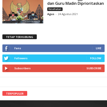
dan Guru Madin Diprioritaskan
Kesehatan
Agus
-
24 Agustus 2021
TETAP TERHUBUNG
Fans
LIKE
Followers
FOLLOW
Subscribers
SUBSCRIBE
TERPOPULER