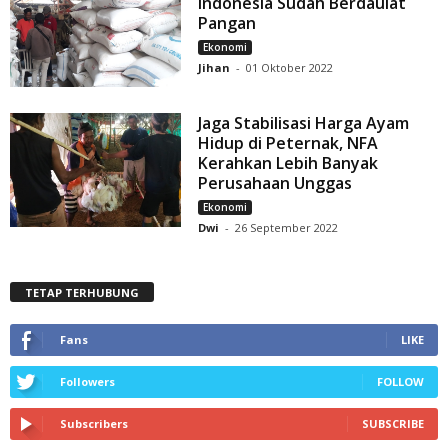
Indonesia Sudah Berdaulat
Pangan
Ekonomi
Jihan
-
01 Oktober 2022
Jaga Stabilisasi Harga Ayam
Hidup di Peternak, NFA
Kerahkan Lebih Banyak
Perusahaan Unggas
Ekonomi
Dwi
-
26 September 2022
TETAP TERHUBUNG
Fans
LIKE
Followers
FOLLOW
Subscribers
SUBSCRIBE