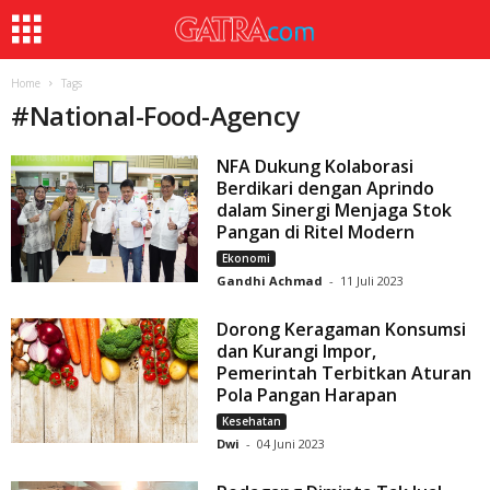
Home
Tags
#
National-Food-Agency
NFA Dukung Kolaborasi
Berdikari dengan Aprindo
dalam Sinergi Menjaga Stok
Pangan di Ritel Modern
Ekonomi
Gandhi Achmad
-
11 Juli 2023
Dorong Keragaman Konsumsi
dan Kurangi Impor,
Pemerintah Terbitkan Aturan
Pola Pangan Harapan
Kesehatan
Dwi
-
04 Juni 2023