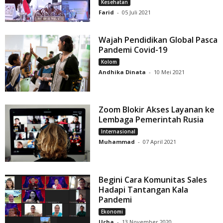
Kesehatan
Farid
-
05 Juli 2021
Wajah Pendidikan Global Pasca
Pandemi Covid-19
Kolom
Andhika Dinata
-
10 Mei 2021
Zoom Blokir Akses Layanan ke
Lembaga Pemerintah Rusia
Internasional
Muhammad
-
07 April 2021
Begini Cara Komunitas Sales
Hadapi Tantangan Kala
Pandemi
Ekonomi
Ucha
-
13 November 2020