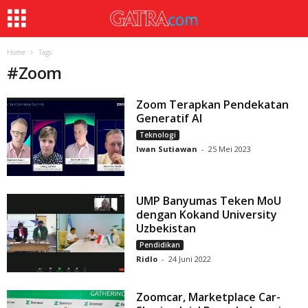
Home
Tags
#
Zoom
Zoom Terapkan Pendekatan
Generatif AI
Teknologi
Iwan Sutiawan
-
25 Mei 2023
UMP Banyumas Teken MoU
dengan Kokand University
Uzbekistan
Pendidikan
Ridlo
-
24 Juni 2022
Zoomcar, Marketplace Car-