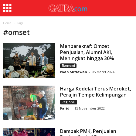
Home
Tags
#
omset
Menparekraf: Omzet
Penjualan, Alumni AKI,
Meningkat hingga 30%
Ekonomi
Iwan Sutiawan
-
05 Maret 2024
Harga Kedelai Terus Meroket,
Perajin Tempe Kelimpungan
Regional
Farid
-
15 November 2022
Dampak PMK, Penjualan