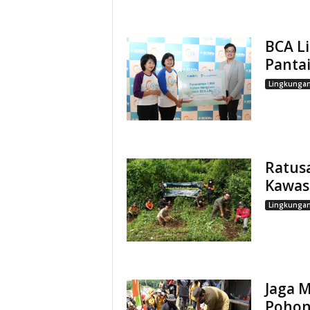
BCA L
Panta
Lingkunga
Ratus
Kawas
Lingkunga
Jaga M
Pohon