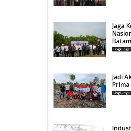
Jaga K
Nasion
Bata
Lingkunga
Jadi A
Prima 
Lingkunga
Indust