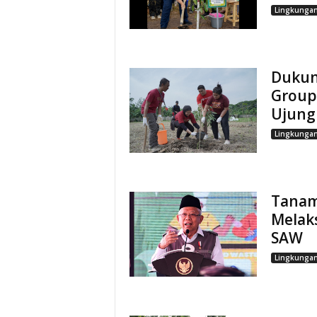
Lingkunga
Dukun
Group
Ujung
Lingkunga
Tanam
Melak
SAW
Lingkunga