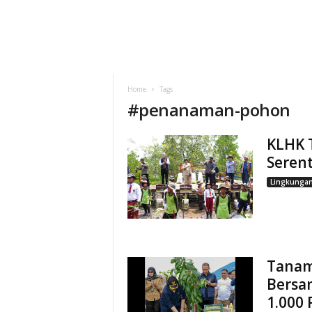
Home
Tags
#
penanaman-pohon
KLHK 
Seren
Lingkunga
Tanam
Bersa
1.000