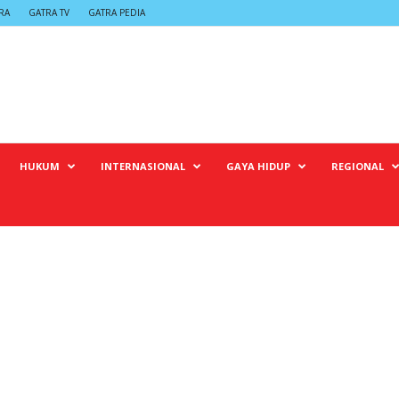
RA
GATRA TV
GATRA PEDIA
HUKUM
INTERNASIONAL
GAYA HIDUP
REGIONAL