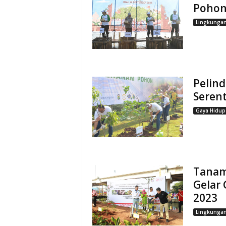
Pohon
Lingkunga
Pelin
Serent
Gaya Hidup
Tanam
Gelar 
2023
Lingkunga