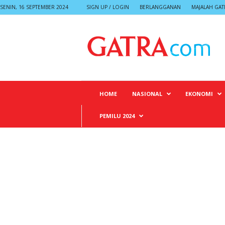
SENIN, 16 SEPTEMBER 2024
SIGN UP / LOGIN
BERLANGGANAN
MAJALAH GAT
G
A
T
R
A
HOME
NASIONAL
EKONOMI
PEMILU 2024