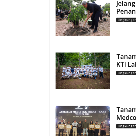
Jelan
Penan
Lingkunga
Tanam
KTI L
Lingkunga
Tanam
Medco
Lingkunga