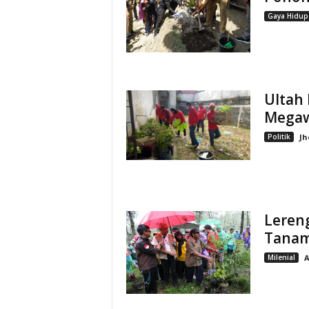
Gaya Hidup
Ultah 
Megaw
Politik
Jh
Lereng
Tanam
Milenial
A