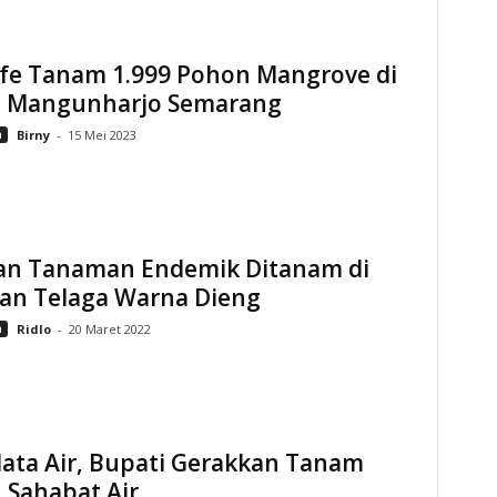
ife Tanam 1.999 Pohon Mangrove di
i Mangunharjo Semarang
n
Birny
-
15 Mei 2023
an Tanaman Endemik Ditanam di
an Telaga Warna Dieng
n
Ridlo
-
20 Maret 2022
ata Air, Bupati Gerakkan Tanam
 Sahabat Air