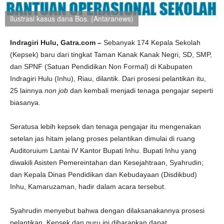
Ilustrasi kasus dana Bos. (Antaranews)
Indragiri Hulu, Gatra.com –
Sebanyak 174 Kepala Sekolah
(Kepsek) baru dari tingkat Taman Kanak Kanak Negri, SD, SMP,
dan SPNF (Satuan Pendidikan Non Formal) di Kabupaten
Indragiri Hulu (Inhu), Riau, dilantik. Dari prosesi pelantikan itu,
25 lainnya
non job
dan kembali menjadi tenaga pengajar seperti
biasanya.
Seratusa lebih kepsek dan tenaga pengajar itu mengenakan
setelan jas hitam jelang proses pelantikan dimulai di ruang
Auditoruium Lantai IV Kantor Bupati Inhu. Bupati Inhu yang
diwakili Asisten Pemereintahan dan Kesejahtraan, Syahrudin;
dan Kepala Dinas Pendidikan dan Kebudayaan (Disdikbud)
Inhu, Kamaruzaman, hadir dalam acara tersebut.
Syahrudin menyebut bahwa dengan dilaksanakannya prosesi
pelantikan, Kepsek dan guru ini diharapkan dapat