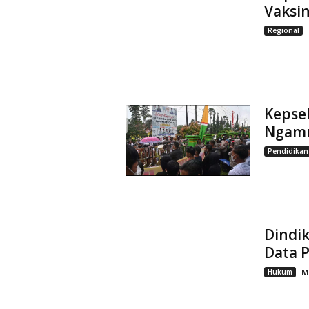
Vaksin
Regional
Kepse
Ngamu
Pendidikan
Dindi
Data 
Hukum
M