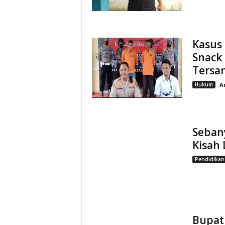
Kasus
Snack 
Tersa
Hukum
A
Sebany
Kisah
Pendidikan
Bupati