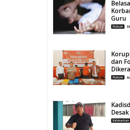
Belasa
Korba
Guru
Hukum
D
Korups
dan F
Diker
Hukum
A
Kadis
Desak
Kalimantan