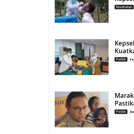
Kesehatan
Kepse
Kuatka
Politik
Fe
Marak
Pastik
Politik
Dw