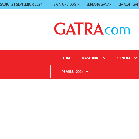
SABTU, 21 SEPTEMBER 2024
SIGN UP / LOGIN
BERLANGGANAN
MAJALAH GAT
G
A
T
R
A
HOME
NASIONAL
EKONOMI
PEMILU 2024