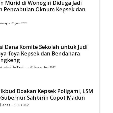
n Murid di Wonogiri Diduga Jadi
n Pencabulan Oknum Kepsek dan
hessy
-
03 Juni 2023
i Dana Komite Sekolah untuk Judi
oya-foya Kepsek dan Bendahara
angkeng
ntonius Un Taolin
-
01 November 2022
dikbud Doakan Kepsek Poligami, LSM
 Gubernur Sahbirin Copot Madun
Anas
-
15 Juli 2022