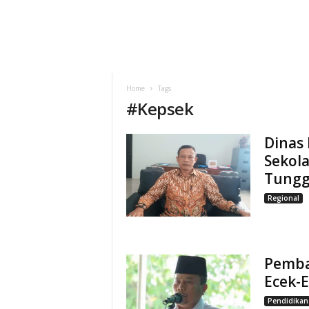
Home
Tags
#
Kepsek
Dinas
Sekol
Tungg
Regional
Pemba
Ecek-
Pendidikan