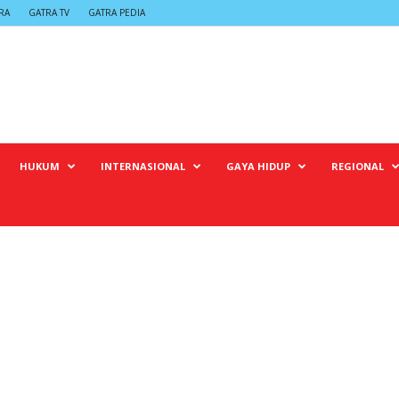
RA
GATRA TV
GATRA PEDIA
HUKUM
INTERNASIONAL
GAYA HIDUP
REGIONAL