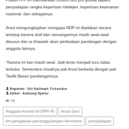
Politisi PPP ini memberikan contoh non pro justitia seperti
penyadapan rangka keperluan intelejen, keperluan keamanan
nasional, dan sebagainya.
Arsul mengungkapkan mengapa RDP ini diadakan secara
tertutup karena draf dan rancangannya masih awal-awal
disusun dan ia khawatir akan perbedaan pandangan dengan
anggota lainnya.
“Karena ini kan masih awal. Jadi tentu menjadi lucu kalau
terbuka. Sementara misalnya pak Arsul berbeda dengan pak
Taufik Basari pandangannya.
Reporter: Siti Halimah Trizandra
Editor: Anthony Djafar
159
Anggota-Komisi-III-DPR-RI
Arsul-Sani
tim-pengawas-penanggulangan-terorisme
penyadapan