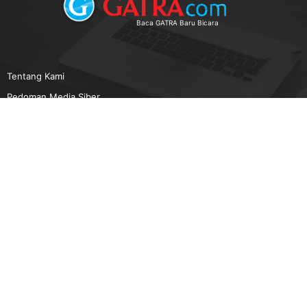
Baca GATRA Baru Bicara
Tentang Kami
Pedoman Media Siber
Karir
Beriklan
Disclaimer