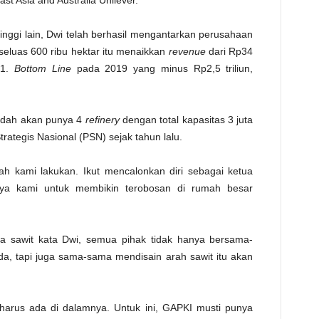
st Asia and Australia Unilever.
nggi lain, Dwi telah berhasil mengantarkan perusahaan
seluas 600 ribu hektar itu menaikkan
revenue
dari Rp34
21.
Bottom Line
pada 2019 yang minus Rp2,5 triliun,
sudah akan punya 4
refinery
dengan total kapasitas 3 juta
rategis Nasional (PSN) sejak tahun lalu.
ah kami lakukan. Ikut mencalonkan diri sebagai ketua
ya kami untuk membikin terobosan di rumah besar
pa sawit kata Dwi, semua pihak tidak hanya bersama-
, tapi juga sama-sama mendisain arah sawit itu akan
harus ada di dalamnya. Untuk ini, GAPKI musti punya