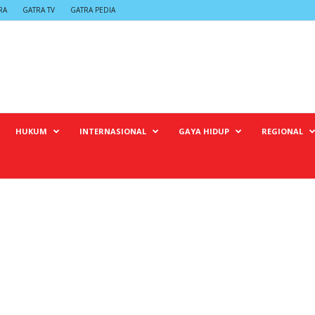
RA
GATRA TV
GATRA PEDIA
HUKUM
INTERNASIONAL
GAYA HIDUP
REGIONAL