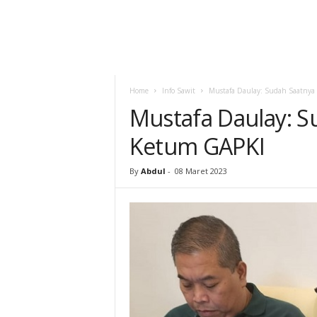
Home
Info Sawit
Mustafa Daulay: Sudah Saatny
Mustafa Daulay: 
Ketum GAPKI
By
Abdul
-
08 Maret 2023