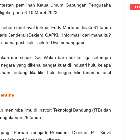
kontestan pemilihan Ketua Umum Gabungan Pengusaha
TE
digelar pada 8-10 Maret 2023.
isebut-sebut rival terkuat Eddy Martono, lelaki 61 tahun
aris Jenderal (Sekjen) GAPKI. "Informasi dari mana itu?
-nama pasti kok," seloro Dwi menanggapi.
ukan dari sosok Dwi. Walau baru sekitar tiga setengah
negara yang dikenal sangat kuat di industri hulu kelapa
aham tentang lika-liku hulu hingga hilir tanaman asal
lentine
rnah menimba ilmu di Institut Teknologi Bandung (ITB) dan
 pengalaman 25 tahun.
gung. Pernah menjadi President Direktor PT. Kievit