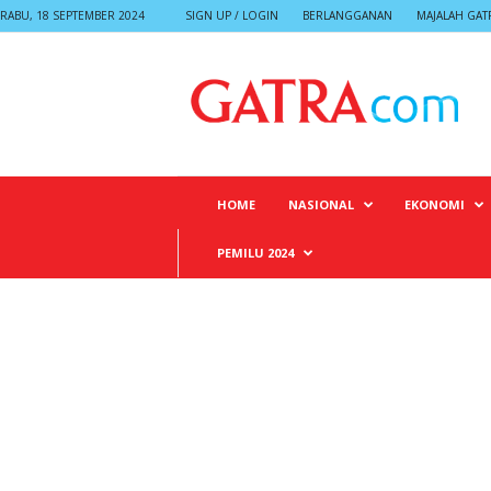
RABU, 18 SEPTEMBER 2024
SIGN UP / LOGIN
BERLANGGANAN
MAJALAH GAT
G
A
T
R
A
HOME
NASIONAL
EKONOMI
PEMILU 2024