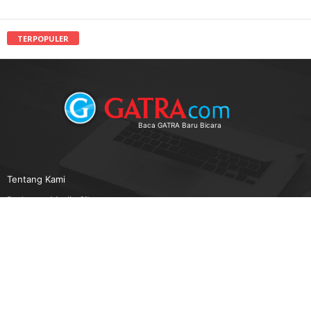
TERPOPULER
Baca GATRA Baru Bicara
Tentang Kami
Pedoman Media Siber
Karir
Beriklan
Disclaimer