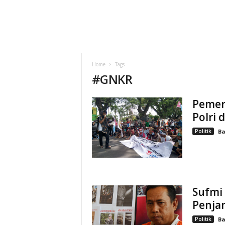
Home
Tags
#
GNKR
Pemeri
Polri 
Politik
Ba
Sufmi
Penja
Politik
Ba