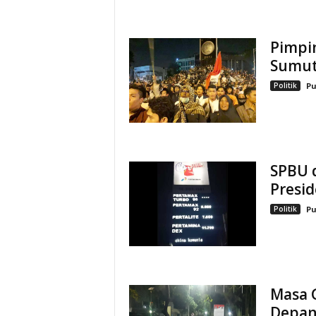
Pimpi
Sumu
Politik
Pu
SPBU 
Presi
Politik
Pu
Masa 
Depan