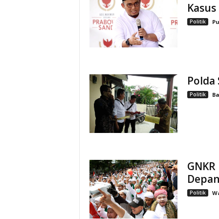
Kasus
Politik
Pu
Polda
Politik
Ba
GNKR 
Depan
Politik
W