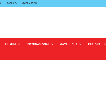
A
GATRA TV
GATRA PEDIA
HUKUM
INTERNASIONAL
GAYA HIDUP
REGIONAL