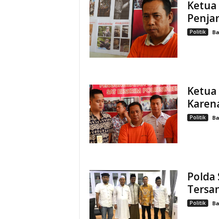
Ketua
Penjar
Politik
Ba
Ketua
Karena
Politik
Ba
Polda
Tersa
Politik
Ba