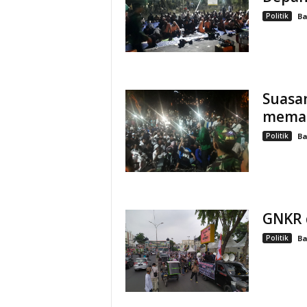
Politik
Ba
Suasa
mema
Politik
Ba
GNKR 
Politik
Ba