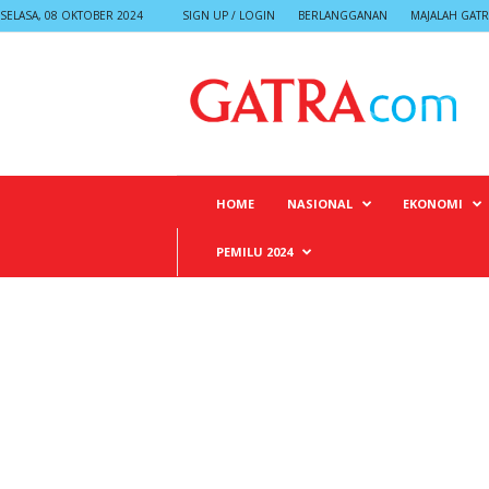
SELASA, 08 OKTOBER 2024
SIGN UP / LOGIN
BERLANGGANAN
MAJALAH GATR
G
A
T
R
A
HOME
NASIONAL
EKONOMI
PEMILU 2024