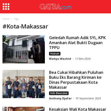
Home
Tags
#
Kota-Makassar
Geledah Rumah Adik SYL, KPK
Amankan Alat Bukti Dugaan
TPPU
Hukum
Wahyu Wachid
-
17 Mei 2024
Bea Cukai Hibahkan Puluhan
Buku Eks Barang Kiriman ke
Dinas Perpustakaan Kota
Makassar
Info Beacukai
Anthony Djafar
-
19 September 2023
Kesaksian Wali Kota Makassar