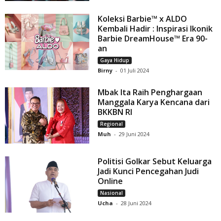
Koleksi Barbie™ x ALDO
Kembali Hadir : Inspirasi Ikonik
Barbie DreamHouse™ Era 90-
an
Gaya Hidup
Birny
-
01 Juli 2024
Mbak Ita Raih Penghargaan
Manggala Karya Kencana dari
BKKBN RI
Regional
Muh
-
29 Juni 2024
Politisi Golkar Sebut Keluarga
Jadi Kunci Pencegahan Judi
Online
Nasional
Ucha
-
28 Juni 2024