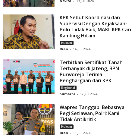
Novita
-
19 Juli 2024
KPK Sebut Koordinasi dan
Supervisi Dengan Kejaksaan-
Polri Tidak Baik, MAKI: KPK Cari
Kambing Hitam
Hukum
Dian
-
14 Juli 2024
Terbitkan Sertifikat Tanah
Terbanyak di Jateng, BPN
Purworejo Terima
Penghargaan dari KPK
Regional
Sumarni
-
12 Juli 2024
Wapres Tanggapi Bebasnya
Pegi Setiawan, Polri: Kami
Tidak Antikritik
Hukum
Dian
-
11 Juli 2024