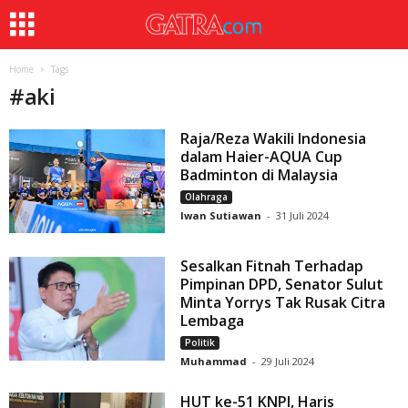
Home
Tags
#
aki
Raja/Reza Wakili Indonesia
dalam Haier-AQUA Cup
Badminton di Malaysia
Olahraga
Iwan Sutiawan
-
31 Juli 2024
Sesalkan Fitnah Terhadap
Pimpinan DPD, Senator Sulut
Minta Yorrys Tak Rusak Citra
Lembaga
Politik
Muhammad
-
29 Juli 2024
HUT ke-51 KNPI, Haris