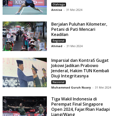
Olahraga
Annisa
-
31 Mei 2024
Berjalan Puluhan Kilometer,
Petani di Pati Mencari
Keadilan
Regional
Ahmad
-
31 Mei 2024
Imparsial dan KontraS Gugat
Jokowi Jadikan Prabowo
Jenderal, Hakim TUN Kembali
Diuji Integritasnya
Nasional
Muhammad Guruh Nuary
-
31 Mei 2024
Tiga Wakil Indonesia di
Perempat Final Singapore
Open 2024, Fajar/Rian Hadapi
Liang/Wang