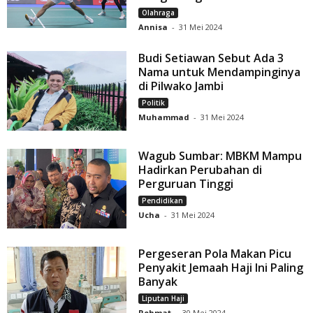
Olahraga
Annisa
-
31 Mei 2024
Budi Setiawan Sebut Ada 3
Nama untuk Mendampinginya
di Pilwako Jambi
Politik
Muhammad
-
31 Mei 2024
Wagub Sumbar: MBKM Mampu
Hadirkan Perubahan di
Perguruan Tinggi
Pendidikan
Ucha
-
31 Mei 2024
Pergeseran Pola Makan Picu
Penyakit Jemaah Haji Ini Paling
Banyak
Liputan Haji
Rohmat
-
30 Mei 2024