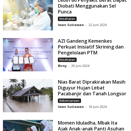
Lebih 80 Penyakit Berat Dapat
Diobati Menggunakan Sel
Punca
Kesehatan
Iwan Sutiawan
-
22 Juni 2024
AZI Gandeng Kemenkes
Perkuat Inisiatif Skrining dan
Pengelolaan PTM
Kesehatan
Birny
-
20 Juni 2024
Nias Barat Diprakirakan Masih
Diguyur Hujan Lebat
Pacabanjir dan Tanah Longsor
Kebencanaan
Iwan Sutiawan
-
18 Juni 2024
Momen Iduladha, Mbak Ita
Ajak Anak-anak Panti Asuhan