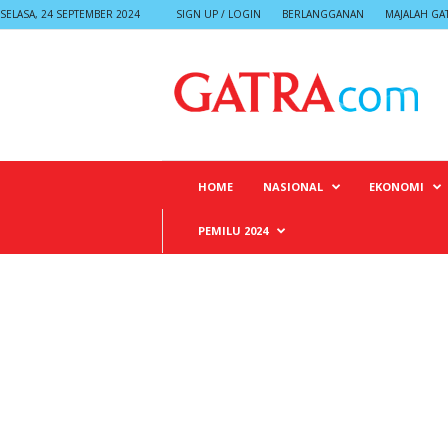
SELASA, 24 SEPTEMBER 2024
SIGN UP / LOGIN
BERLANGGANAN
MAJALAH GA
G
A
T
R
A
HOME
NASIONAL
EKONOMI
PEMILU 2024