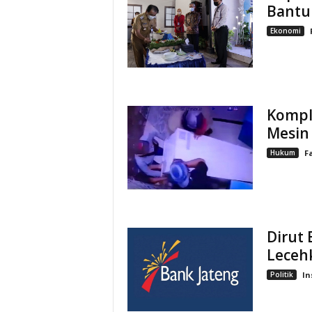
Bantu
Ekonomi
Kompl
Mesin
Hukum
F
Dirut 
Leceh
Politik
In