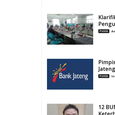
Klarif
Pengu
Politik
A
Pimpi
Jateng
Politik
In
12 BUM
Keter