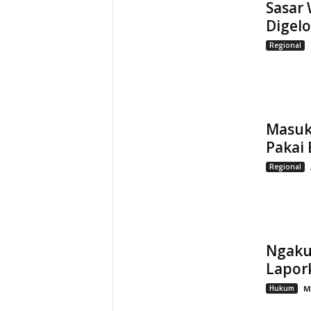
Sasar
Digel
Regional
Masuk
Pakai 
Regional
Ngaku 
Lapor
Hukum
M