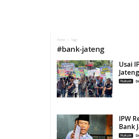
Home
Tags
#
bank-jateng
Usai 
Jateng
Hukum
D
IPW R
Bank J
Hukum
D