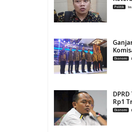
Politik
In
Ganjar
Komisa
Ekonomi
DPRD 
Rp1 Tr
Ekonomi