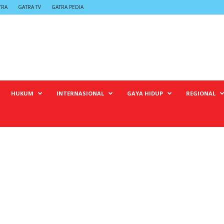
TRA
GATRA TV
GATRA PEDIA
HUKUM
INTERNASIONAL
GAYA HIDUP
REGIONAL