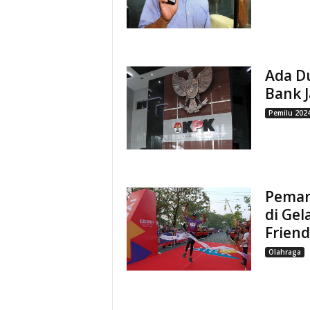
Ada D
Bank 
Pemilu 202
Peman
di Gel
Friend
Olahraga