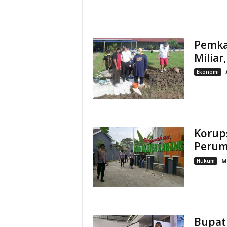
Pemka
Milia
Ekonomi
Korups
Perum
Hukum
M
Bupati