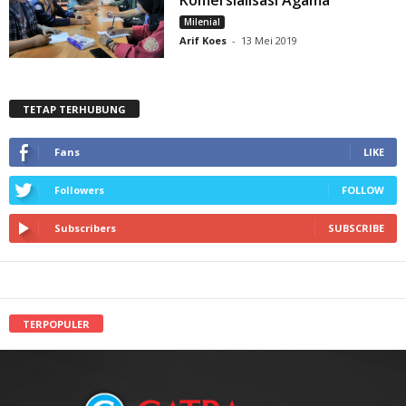
Komersialisasi Agama
Milenial
Arif Koes
-
13 Mei 2019
TETAP TERHUBUNG
Fans
LIKE
Followers
FOLLOW
Subscribers
SUBSCRIBE
TERPOPULER