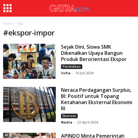
Home
Tags
#
ekspor-impor
Sejak Dini, Siswa SMK
Dikenalkan Upaya Bangun
Produk Berorientasi Ekspor
Pendidikan
Ucha
-
16 Juli 2024
Neraca Perdagangan Surplus,
BI: Positif untuk Topang
Ketahanan Eksternal Ekonomi
RI
Ekonomi
Nadia
-
23 April 2024
APINDO Minta Pemerintah