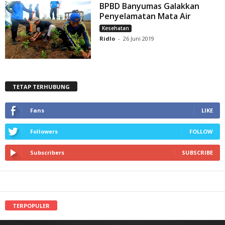
BPBD Banyumas Galakkan
Penyelamatan Mata Air
Kesehatan
Ridlo
-
26 Juni 2019
TETAP TERHUBUNG
Fans
LIKE
Followers
FOLLOW
Subscribers
SUBSCRIBE
TERPOPULER