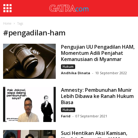
Home
Tags
#
pengadilan-ham
Pengujian UU Pengadilan HAM,
Momentum Adili Penjahat
Kemanusiaan di Myanmar
Hukum
Andhika Dinata
-
10 September 2022
Amnesty: Pembunuhan Munir
Lebih Dibawa ke Ranah Hukum
Biasa
Hukum
Farid
-
07 September 2021
Suci Hentikan Aksi Kamisan,