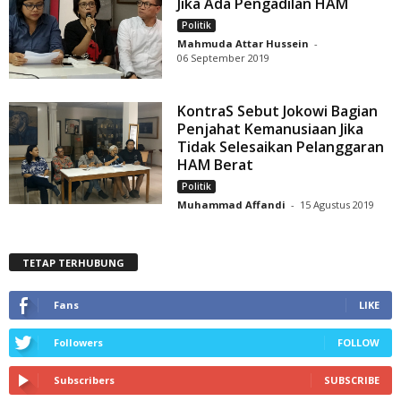
Jika Ada Pengadilan HAM
Politik
Mahmuda Attar Hussein
-
06 September 2019
KontraS Sebut Jokowi Bagian
Penjahat Kemanusiaan Jika
Tidak Selesaikan Pelanggaran
HAM Berat
Politik
Muhammad Affandi
-
15 Agustus 2019
TETAP TERHUBUNG
Fans
LIKE
Followers
FOLLOW
Subscribers
SUBSCRIBE