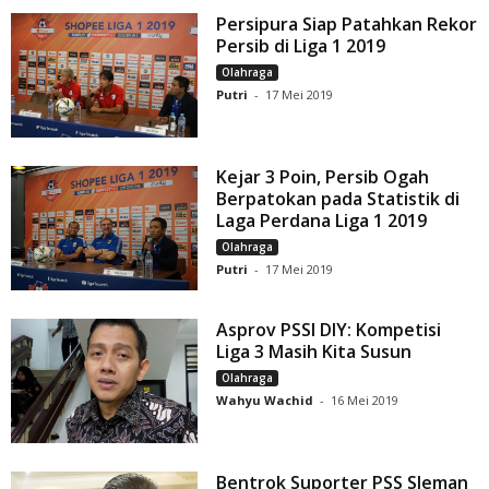
Persipura Siap Patahkan Rekor
Persib di Liga 1 2019
Olahraga
Putri
-
17 Mei 2019
Kejar 3 Poin, Persib Ogah
Berpatokan pada Statistik di
Laga Perdana Liga 1 2019
Olahraga
Putri
-
17 Mei 2019
Asprov PSSI DIY: Kompetisi
Liga 3 Masih Kita Susun
Olahraga
Wahyu Wachid
-
16 Mei 2019
Bentrok Suporter PSS Sleman