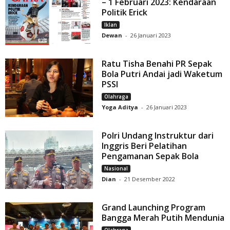
– 1 Februari 2023: Kendaraan
Politik Erick
Iklan
Dewan
-
26 Januari 2023
Ratu Tisha Benahi PR Sepak
Bola Putri Andai jadi Waketum
PSSI
Olahraga
Yoga Aditya
-
26 Januari 2023
Polri Undang Instruktur dari
Inggris Beri Pelatihan
Pengamanan Sepak Bola
Nasional
Dian
-
21 Desember 2022
Grand Launching Program
Bangga Merah Putih Mendunia