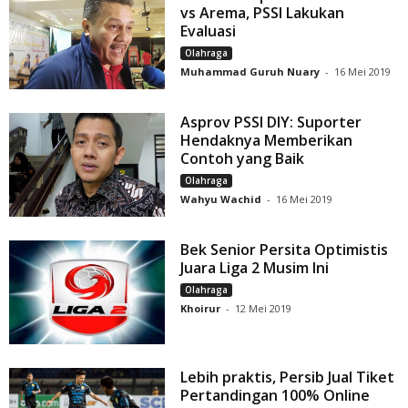
vs Arema, PSSI Lakukan
Evaluasi
Olahraga
Muhammad Guruh Nuary
-
16 Mei 2019
Asprov PSSI DIY: Suporter
Hendaknya Memberikan
Contoh yang Baik
Olahraga
Wahyu Wachid
-
16 Mei 2019
Bek Senior Persita Optimistis
Juara Liga 2 Musim Ini
Olahraga
Khoirur
-
12 Mei 2019
Lebih praktis, Persib Jual Tiket
Pertandingan 100% Online