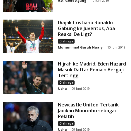
A.A. Gede Agung
-
10 Juni 2019
Diajak Cristiano Ronaldo
Gabung ke Juventus, Apa
Reaksi De Ligt?
Olahraga
Muhammad Guruh Nuary
-
10 Juni 2019
Hijrah ke Madrid, Eden Hazard
Masuk Daftar Pemain Bergaji
Tertinggi
Olahraga
Ucha
-
09 Juni 2019
Newcastle United Tertarik
Jadikan Mourinho sebagai
Pelatih
Olahraga
Ucha
-
09 Juni 2019