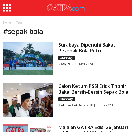
Home
Tags
#
sepak bola
Surabaya Dipenuhi Bakat
Pesepak Bola Putri
Olahraga
Rosyid
-
06 Mei 2024
Calon Ketum PSSI Erick Thohir
Bakal Bersih-Bersih Sepak Bola
Olahraga
Rahma Latifah
-
28 Januari 2023
Majalah GATRA Edisi 26 Januari