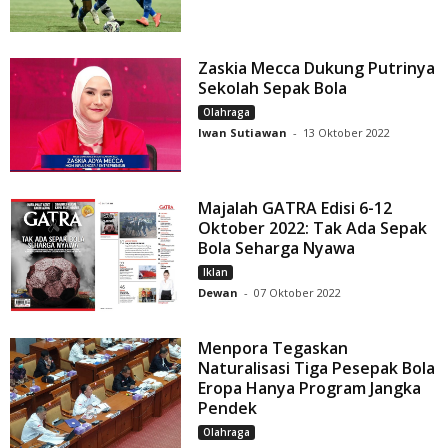
Zaskia Mecca Dukung Putrinya
Sekolah Sepak Bola
Olahraga
Iwan Sutiawan
-
13 Oktober 2022
Majalah GATRA Edisi 6-12
Oktober 2022: Tak Ada Sepak
Bola Seharga Nyawa
Iklan
Dewan
-
07 Oktober 2022
Menpora Tegaskan
Naturalisasi Tiga Pesepak Bola
Eropa Hanya Program Jangka
Pendek
Olahraga