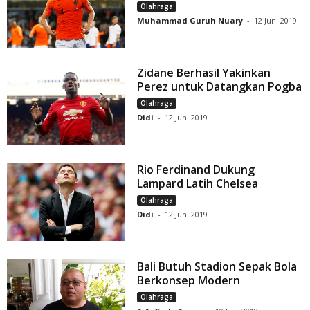
Olahraga
Muhammad Guruh Nuary
-
12 Juni 2019
Zidane Berhasil Yakinkan
Perez untuk Datangkan Pogba
Olahraga
Didi
-
12 Juni 2019
Rio Ferdinand Dukung
Lampard Latih Chelsea
Olahraga
Didi
-
12 Juni 2019
Bali Butuh Stadion Sepak Bola
Berkonsep Modern
Olahraga