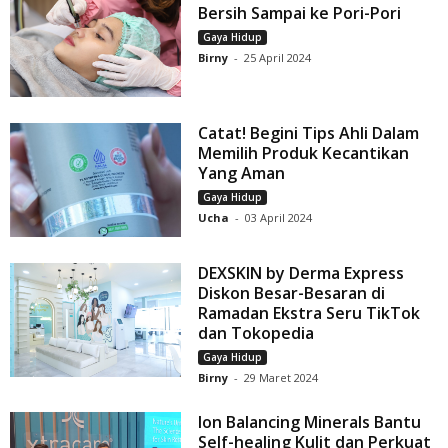
Bersih Sampai ke Pori-Pori
Gaya Hidup
Birny
-
25 April 2024
Catat! Begini Tips Ahli Dalam
Memilih Produk Kecantikan
Yang Aman
Gaya Hidup
Ucha
-
03 April 2024
DEXSKIN by Derma Express
Diskon Besar-Besaran di
Ramadan Ekstra Seru TikTok
dan Tokopedia
Gaya Hidup
Birny
-
29 Maret 2024
Ion Balancing Minerals Bantu
Self-healing Kulit dan Perkuat