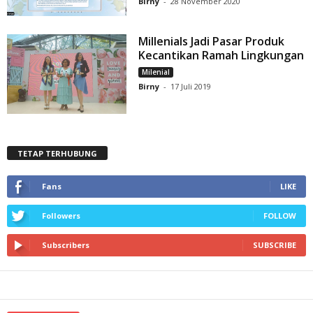
Birny
-
28 November 2020
Millenials Jadi Pasar Produk
Kecantikan Ramah Lingkungan
Milenial
Birny
-
17 Juli 2019
TETAP TERHUBUNG
Fans
LIKE
Followers
FOLLOW
Subscribers
SUBSCRIBE