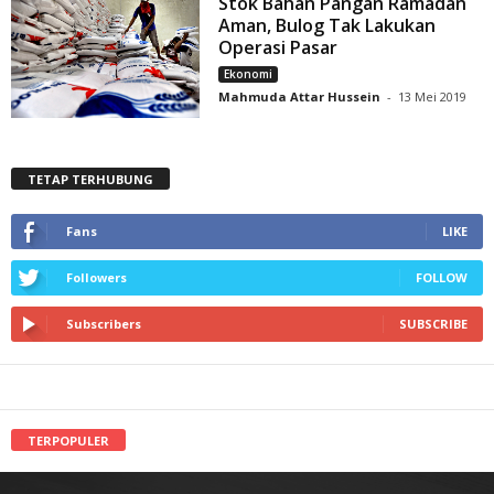
Stok Bahan Pangan Ramadan
Aman, Bulog Tak Lakukan
Operasi Pasar
Ekonomi
Mahmuda Attar Hussein
-
13 Mei 2019
TETAP TERHUBUNG
Fans
LIKE
Followers
FOLLOW
Subscribers
SUBSCRIBE
TERPOPULER