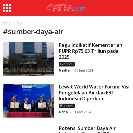
Home
Tags
#
sumber-daya-air
Pagu Indikatif Kementerian
PUPR Rp75,63 Triliun pada
2025
Ekonomi
Nadia
-
06 Juni 2024
Lewat World Water Forum, Visi
Pengelolaan Air dan EBT
Indonesia Diperkuat
Ekonomi
Ucha
-
31 Mei 2024
Potensi Sumber Daya Air