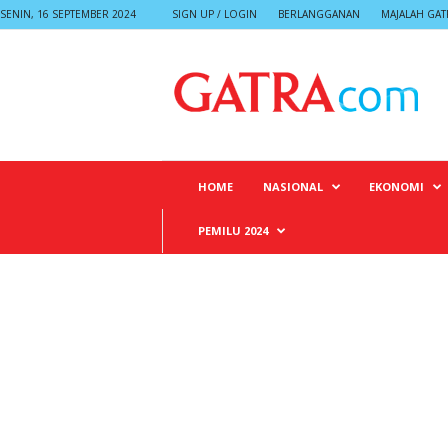
SENIN, 16 SEPTEMBER 2024
SIGN UP / LOGIN
BERLANGGANAN
MAJALAH GAT
G
A
T
R
A
HOME
NASIONAL
EKONOMI
PEMILU 2024