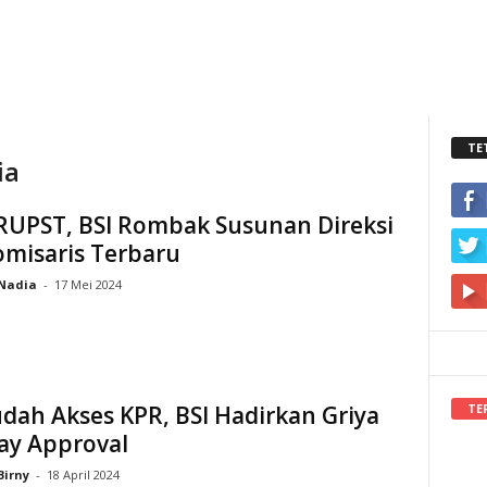
TE
ia
 RUPST, BSI Rombak Susunan Direksi
omisaris Terbaru
Nadia
-
17 Mei 2024
TE
ah Akses KPR, BSI Hadirkan Griya
ay Approval
Birny
-
18 April 2024