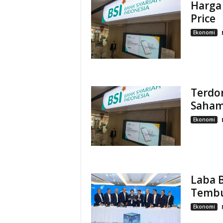
Harga
Price
Ekonomi
Terdo
Saham
Ekonomi
Laba 
Tembus
Ekonomi