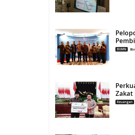
Pelopo
Pembi
BUMN
Bi
Perku
Zakat 
Keuangan