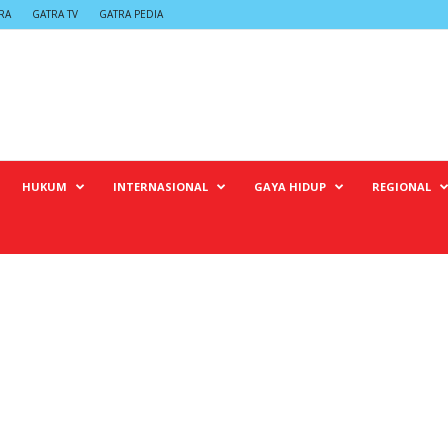
RA
GATRA TV
GATRA PEDIA
HUKUM
INTERNASIONAL
GAYA HIDUP
REGIONAL