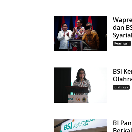
Wapre
dan B
Syaria
Keuangan
BSI Ke
Olahr
Olahraga
BI Pa
Berkal