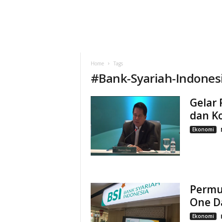
Home
Tags
#
Bank-Syariah-Indones
Gelar
dan K
Ekonomi
Permud
One D
Ekonomi