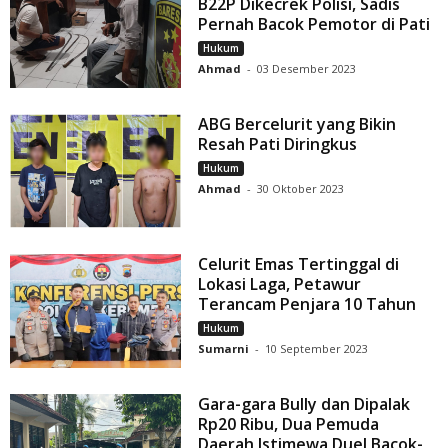
B22P Dikecrek Polisi, Sadis
Pernah Bacok Pemotor di Pati
Hukum
Ahmad
-
03 Desember 2023
ABG Bercelurit yang Bikin
Resah Pati Diringkus
Hukum
Ahmad
-
30 Oktober 2023
Celurit Emas Tertinggal di
Lokasi Laga, Petawur
Terancam Penjara 10 Tahun
Hukum
Sumarni
-
10 September 2023
Gara-gara Bully dan Dipalak
Rp20 Ribu, Dua Pemuda
Daerah Istimewa Duel Bacok-