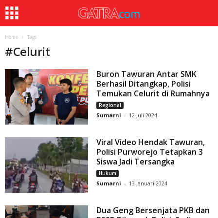
Home
Tags
#
Celurit
Buron Tawuran Antar SMK
Berhasil Ditangkap, Polisi
Temukan Celurit di Rumahnya
Regional
Sumarni
-
12 Juli 2024
Viral Video Hendak Tawuran,
Polisi Purworejo Tetapkan 3
Siswa Jadi Tersangka
Hukum
Sumarni
-
13 Januari 2024
Dua Geng Bersenjata PKB dan