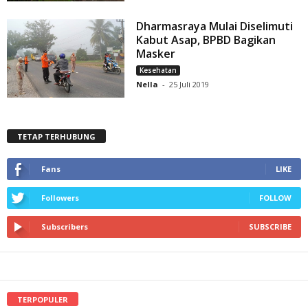
Dharmasraya Mulai Diselimuti
Kabut Asap, BPBD Bagikan
Masker
Kesehatan
Nella
-
25 Juli 2019
TETAP TERHUBUNG
Fans
LIKE
Followers
FOLLOW
Subscribers
SUBSCRIBE
TERPOPULER