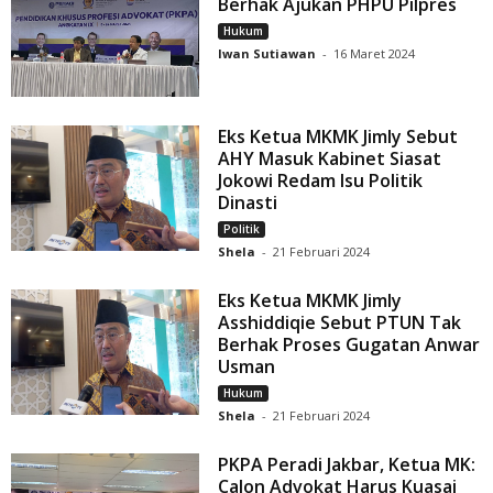
Berhak Ajukan PHPU Pilpres
Hukum
Iwan Sutiawan
-
16 Maret 2024
Eks Ketua MKMK Jimly Sebut
AHY Masuk Kabinet Siasat
Jokowi Redam Isu Politik
Dinasti
Politik
Shela
-
21 Februari 2024
Eks Ketua MKMK Jimly
Asshiddiqie Sebut PTUN Tak
Berhak Proses Gugatan Anwar
Usman
Hukum
Shela
-
21 Februari 2024
PKPA Peradi Jakbar, Ketua MK:
Calon Advokat Harus Kuasai