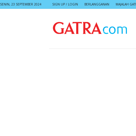
SENIN, 23 SEPTEMBER 2024
SIGN UP / LOGIN
BERLANGGANAN
MAJALAH GAT
G
A
T
R
A