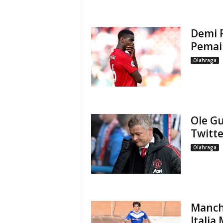
Demi 
Pemai
Olahraga
Ole G
Twitt
Olahraga
Manch
Italia 