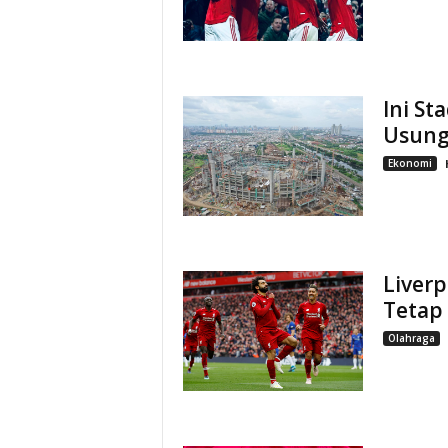
Ini St
Usung
Ekonomi
Liver
Tetap
Olahraga