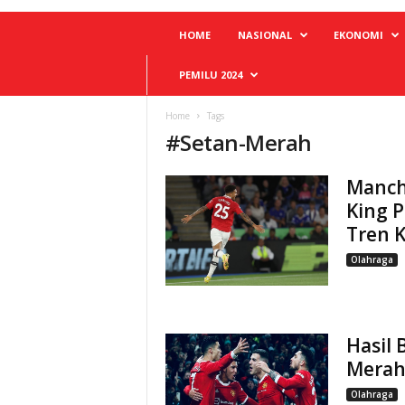
HOME
NASIONAL
EKONOMI
PEMILU 2024
Home
Tags
#
Setan-Merah
Manche
King P
Tren 
Olahraga
Hasil 
Merah,
Olahraga