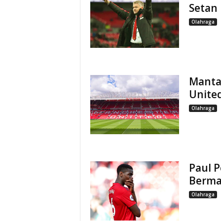
Setan
Olahraga
Manta
United
Olahraga
Paul 
Berma
Olahraga