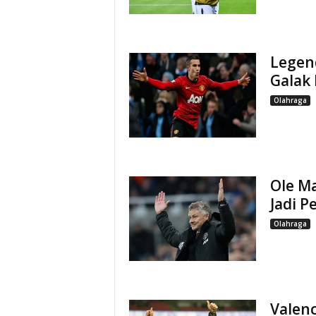
Legen
Galak
Olahraga
Ole M
Jadi P
Olahraga
Valenc