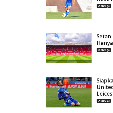
Olahraga
Setan
Hanya
Olahraga
Siapka
Unite
Leices
Olahraga