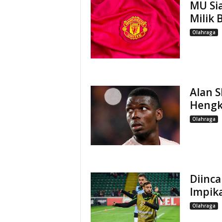
MU Si
Milik 
Olahraga
Alan S
Hengk
Olahraga
Diinca
Impika
Olahraga